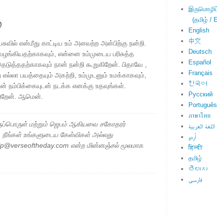
இருமொழிப்ப
்
(தமிழ் / E
English
中文
சுவில் என்மீது காட்டிய உம் அளவற்ற அன்பிற்கு நன்றி.
Deutsch
 வழங்கியதற்காகவும், என்னை உம்முடைய பரிசுத்த
Español
த்தெடுத்ததற்காகவும் நான் நன்றி கூறுகிறேன். பிதாவே ,
Français
 எல்லா பயத்தையும் அகற்றி, உம்முடனும் உமக்காகவும்,
한국어
ன் நம்பிக்கையுடன் நடக்க எனக்கு உதவுங்கள்.
Русский
கிறேன். ஆமென்.
Português
ภาษาไทย
ப்பொருள் மற்றும் ஜெபம் ஆகியவை சகோதரர்
اللغة العربية
ு. நீங்கள் உங்களுடைய கேள்விகள் அல்லது
اُردو
elp@verseoftheday.com என்ற மின்னஞ்சல் மூலமாக
हिन्दी
தமிழ்
తెలుగు
فارسی