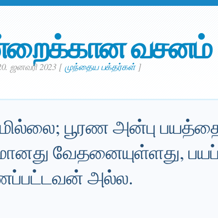
்றைக்கான வசனம்
20. ஜனவரி 2023
[
முந்தைய பக்தர்கள்
]
ில்லை; பூரண அன்பு பயத்தைப
யமானது வேதனையுள்ளது, பயப
ணப்பட்டவன் அல்ல.