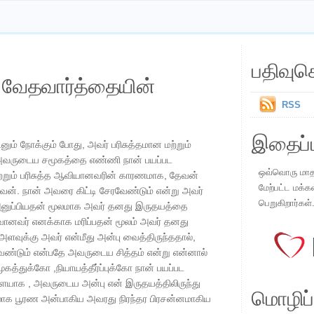
பதிவுச
ய வேதவார்த்தையின்
RSS
இதைப்ப
ம் நோக்கும் போது, ​​அவர் பரிசுத்தமான மற்றும்
 அவருடைய சமூகத்தை எண்ணி நான் பயப்பட
ஒவ்வொரு மாதமு
்றும் பரிசுத்த ஆவியானவரின் காரணமாக, தேவன்
மேற்பட்ட மக்க
ேன். நான் அவரை கிட்டி சேரவேண்டும் என்று அவர்
பெறுகிறார்கள்
வை அனுப்பியதன் மூலமாக அவர் தனது இருதயத்தை
ுவானவர் எனக்காக மரிப்பதன் மூலம் அவர் தனது
அளவுக்கு அவர் என்மீது அன்பு வைத்திருந்ததால்,
வேண்டும் என்பதே அவருடைய சித்தம் என்று என்னால்
ூகத்துக்கோ ,நியாயத்தீர்ப்புக்கோ நான் பயப்பட
யாக , அவருடைய அன்பு என் இருதயத்திலிருந்து
மொழிப்ப
ிலாக பூரண அன்பாகிய அவரது நிரந்தர பிரசன்னமாகிய