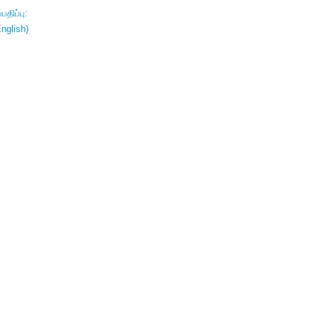
திப்பு:
nglish)