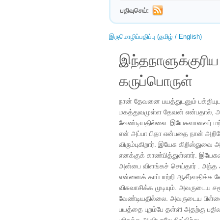
பதிவுசெய்:
இருமொழிப்பதிப்பு (தமிழ் / English)
இந்தநாளுக்குரி
கருப்பொருள்
நான் தேவனை பயத்துடனும் பக்தியுடனு
மகத்துவமுள்ள தேவன் என்பதால்,
வேண்டியதில்லை. இயேசுவானவர் மற
என் அப்பா பிதா என்பதை நான் அறிவ
விரும்புகிறார். இயேசு கிறிஸ்து
எனக்குக் காண்பித்துள்ளார். இயேச
அன்பை விளங்கச் செய்தார் . அந்த 
என்னைக் காப்பாற்றி ஆசீர்வதிக்க 
விசுவாசிக்க முடியும். அவருடைய சம
வேண்டியதில்லை. அவருடைய பிள்ளை
பயத்தை புறம்பே தள்ளி அதற்கு பத