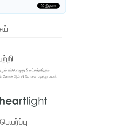
ெய்
ற்றி
ம் தற்பொழுது 5 லட்சத்திற்கும்
ள் வேர்ஸ் ஆப் தி டே வை படித்து பயன்
.
ெயர்ப்பு