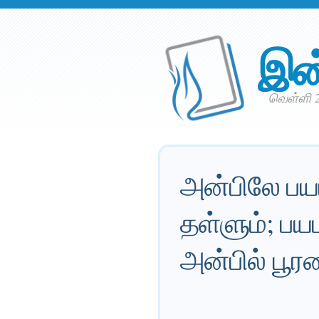
இன
வெள்ளி 
அன்பிலே பயம
தள்ளும்; ப
அன்பில் பூர