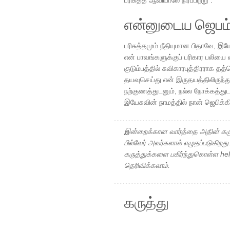
பரிசுத்த ஆவியாலே நிரப்பிற்று .
என்னுடைய ஜெபம
பரிசுத்தமும் நீதியுமான பிதாவே, இயே
என் பாவங்களுக்குப் பரிகார பலியை
குடும்பத்தில் சுவிகாரபுத்திரராக த
தயவுசெய்து என் இருதயத்திலிருந்து
நற்குணத்துடனும், நல்ல நோக்கத்துட
இயேசுவின் நாமத்தில் நான் ஜெபிக்
இன்றைக்கான வார்த்தை அதின் கரு
பில்வேர் அவர்களால் எழுதப்படுகிறத
கருத்துக்களை பகிர்ந்துகொள்ள h
தெரிவிக்கலாம்.
கருத்து