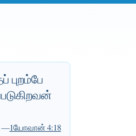
் புறம்பே
்படுகிறவன்
—
1யோவான் 4:18