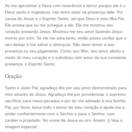
Ao me aproximar a Deus com reverência e temor porque ele é o
Deus santo e majestoso, não temo estar na presença dele. Por
causa de Jesus e o Espírito Santo, sei que Deus é meu Aba Pai.
Ele anseia que eu me achegue a ele. Ele me mostrou seu
coração enviando Jesus. Mostrou-me seu amor fazendo Jesus
morrer por mim. Se ele me ama tanto, então posso confiar que o
seu desejo é me salvar e abençoar. Não devo temer a sua
presença ou seu julgamento. Como seu filho, seu amor aboliu o
medo do meu coração e o substituiu com amor da sua constante
presença, o Espírito Santo.
Oração:
Santo e Justo Pai, agradeço-lhe por seu amor demonstrado para
mim através de Jesus. Agradeço-lhe por providenciar o supremo
sacrifício para meus pecados e por ter me adotado à sua família.
Pai, por favor, lance todo o temor do meu coração e ajude-me a
andar confiantemente com o Senhor e para o Senhor, com
caráter e propósito. No nome de Jesus eu oro. Amém. || Veja a
imagem especial: