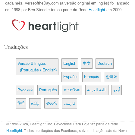
cada mês. VerseoftheDay.com (a versão original em inglês) foi lançado
em 1998 por Ben Steed e tornou parte da Rede
Heartlight
em 2000.
Traduções
Versão Bilíngüe:
English
中文
Deutsch
(Português / English)
Español
Français
한국어
Русский
Português
ภาษาไทย
اللغة العربية
اُردو
हिन्दी
தமிழ்
తెలుగు
فارسی
© 1998-2026, Heartlight, Inc. Devocional Para Hoje faz parte da rede
Heartlight
. Todas as citações das Escrituras, salvo indicação, são da Nova