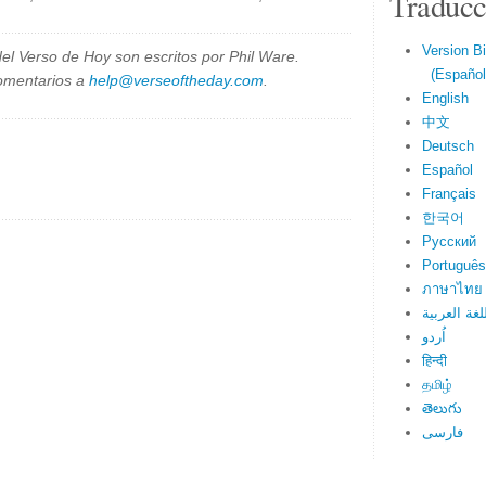
Traducc
Version Bi
el Verso de Hoy son escritos por Phil Ware.
(Español 
omentarios a
help@verseoftheday.com
.
English
中文
Deutsch
Español
Français
한국어
Русский
Português
ภาษาไทย
لغة العربية
اُردو
हिन्दी
தமிழ்
తెలుగు
فارسی