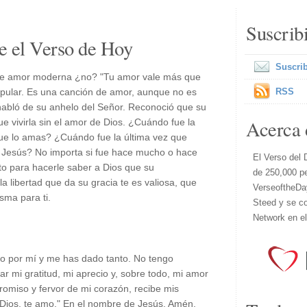
Suscrib
e el Verso de Hoy
Suscrib
 de amor moderna ¿no? "Tu amor vale más que
Popular. Es una canción de amor, aunque no es
RSS
habló de su anhelo del Señor. Reconoció que su
Acerca 
que vivirla sin el amor de Dios. ¿Cuándo fue la
 que lo amas? ¿Cuándo fue la última vez que
 Jesús? No importa si fue hace mucho o hace
El Verso del 
o para hacerle saber a Dios que su
de 250,000 p
la libertad que da su gracia te es valiosa, que
VerseoftheDa
sma para ti.
Steed y se co
Network en e
to por mí y me has dado tanto. No tengo
ar mi gratitud, mi aprecio y, sobre todo, mi amor
romiso y fervor de mi corazón, recibe mis
 Dios, te amo." En el nombre de Jesús, Amén.