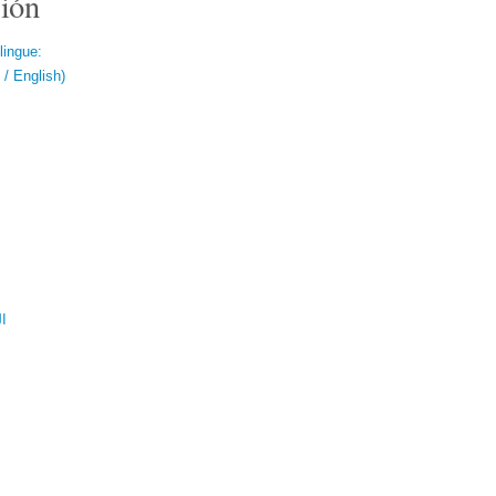
ión
lingue:
/ English)
ال