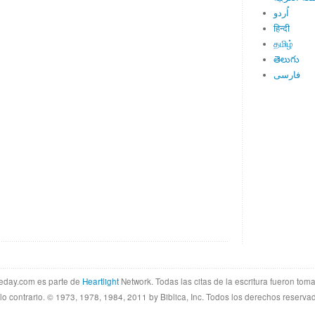
اُردو
हिन्दी
தமிழ்
తెలుగు
فارسی
theday.com es parte de
Heartlight
Network. Todas las citas de la escritura fueron tom
lo contrario. © 1973, 1978, 1984, 2011 by Biblica, Inc. Todos los derechos reserva