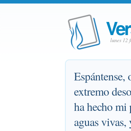
Ver
lunes 12 
Espántense, o
extremo deso
ha hecho mi 
aguas vivas, 