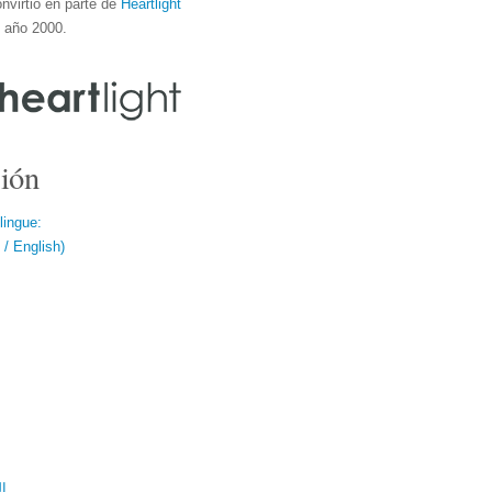
nvirtió en parte de
Heartlight
l año 2000.
ión
lingue:
/ English)
ال