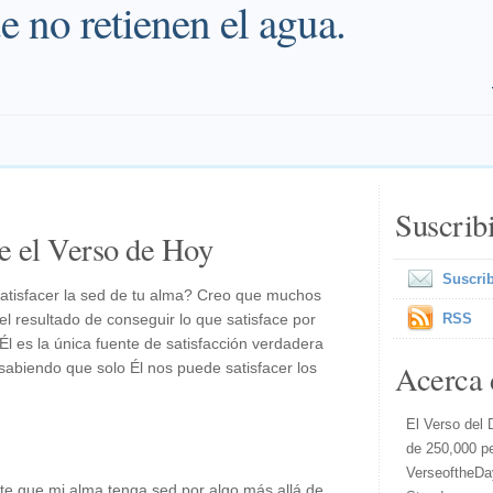
e no retienen el agua.
Suscrib
e el Verso de Hoy
Suscrib
tisfacer la sed de tu alma? Creo que muchos
el resultado de conseguir lo que satisface por
RSS
l es la única fuente de satisfacción verdadera
Acerca 
abiendo que solo Él nos puede satisfacer los
El Verso del 
de 250,000 p
VerseoftheDa
te que mi alma tenga sed por algo más allá de