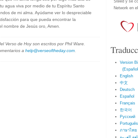
Steed y se co
tu agua viva por medio de tu Espíritu Santo
Network en e
fundos de mi alma. Ayúdame ver lo despreciable
atisfacción para que pueda encontrar la
n el nombre de Jesús oro, Amen.
el Verso de Hoy son escritos por Phil Ware.
Traducc
omentarios a
help@verseoftheday.com
.
Version Bi
(Español 
English
中文
Deutsch
Español
Français
한국어
Русский
Português
ภาษาไทย
لغة العربية