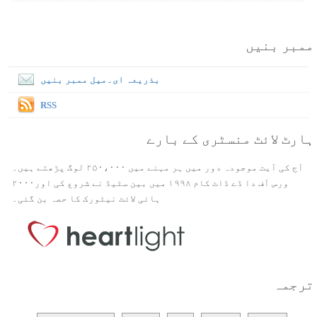
ممبر بنیں
بذریعہ ای۔میل ممبر بنیں
RSS
ہارٹ لائٹ منسٹری کے بارے
آج کی آیت موجودہ دور میں ہر مہنے میں ۲۵۰،۰۰۰ لوگ پڑھتے ہیں۔
ورس آف دا ڈے ڈاٹ کام ۱۹۹۸ میں بین سٹیڈ نے شروع کی اور۲۰۰۰
ہائی لائٹ نیٹورک کا حصہ بن گئی۔
ترجمہ