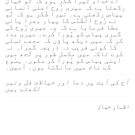
اے خُدا، تیرا شُکر ہو، کہ تُو خیال
رکھتا ہے کہ میری رُوح اعلیٰ انسانی
پیاس رکھتی ہے۔ تیرا شُکر ہو کہ تُو
نے رُوح القُدُس کا پیار بھرا پانی
عطا فرمایا ہے کہ وہ میری رُوح کی
گہری پیاس کو پُورا کرے۔ میری مدد
کر کہ میں دیکھ پاؤں کہ مجھے تسلی
کا کوئی فریب دہ ذریعہ گمراہ نہ
کرے تاکہ میں مکمل طور پر تُجھ میں
اپنی پیاس کو پُورا کر سکوں۔ یسُوع
کے نام میں مانگتا ہوں۔ آمین۔
آج کی آیت پر دعا اور خیالات فل وئیر
لکھتے ہیں
اظہارِ خیال