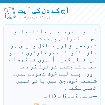
آج کے دن کی آیت
پير 12. فروري 2024
خُداوند فرماتا ہے اَے آسمانو!
اِس سے حَیران ہو۔ شِدت سے
تھرتھراؤ اور بِالکُل وِیران ہو
جاؤ۔ کِیُونکہ میرے لوگوں نے دو
بُرائیاں کِیں۔ اُنہوں نے مُجھ آبِ
حیات کے چشمہ کو ترک کر دِیا
اور اپنے لیے حَوض کھودے ہیں۔
شَکستہ حَوض جِن میں پانی نہیں
ٹھہر سکتا۔
—
یرمیاہ 2 باب 12 تا 13 آیت