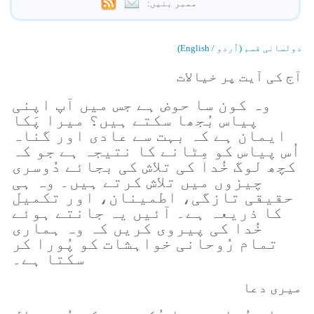
ممبر بنیں:
دولسانی قسم (اُردو / English)
آج کی آیت پر خیالات
وہ کون سا حوض ہے جس میں آپ اپنی
پیاس بُجھا سکتے ہیں؟ میرا پَکا
ایمان ہے کہ بہت سے عادی اور گناہ
اُس پیاس کو مِٹانے کا نتیجہ ہے جو کہ
کچھ لوگ خُدا کی تلاش کی بجائے دُوسری
چیزوں میں تلاش کرتے ہیں۔ وہ ہی
حقیقی تازگی، اطمینان، اور تکمیل
کا ذریعہ ہے۔ آئیں یہ جانتے ہوئے
خُدا کی پیروی کریں کہ وہ ہماری
تمام رُوحانی خواہشات کو پُورا کر
سکتا ہے۔
میری دعا