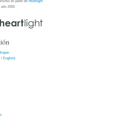
nvirtió en parte de
Heartlight
l año 2000.
ión
lingue:
/ English)
ال