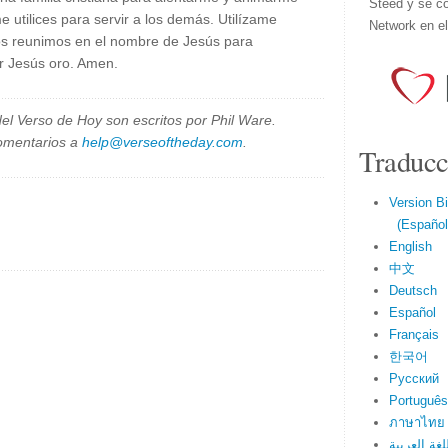
Steed y se co
e utilices para servir a los demás. Utilízame
Network en e
os reunimos en el nombre de Jesús para
r Jesús oro. Amen.
el Verso de Hoy son escritos por Phil Ware.
omentarios a
help@verseoftheday.com
.
Traducc
Version Bi
(Español 
English
中文
Deutsch
Español
Français
한국어
Русский
Português
ภาษาไทย
لغة العربية