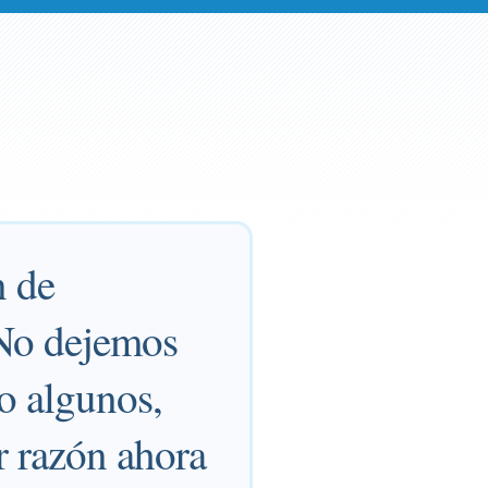
n de
 No dejemos
o algunos,
r razón ahora