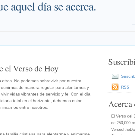
e aquel día se acerca.
Suscrib
e el Verso de Hoy
Suscrib
s otros. No podemos sobrevivir por nuestra
 reunirnos de manera regular para alentarnos y
RSS
vivir vidas vibrantes de servicio y fe. Con el día
Acerca 
ictoria total en el horizonte, debemos estar
nimarnos entre nosotros.
El Verso del 
de 250,000 p
VerseoftheDa
na familia cristiana para alentarme y animarme