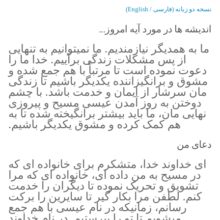
نسخه دو زبانه (فارسی / English)
اندیشه ها در مورد آیه امروز...
ما به همدیگر نیازمندیم. ما نمیتوانیم به تنهایی
از پس مشکلات زندگی برآییم. خدا ما را
دعوت نموده است تا مرتباً با هم جمع شده و
مشوق و برانگیزاننده یکدیگر باشیم تا زندگی
مان سرشار از ایمان و خدمت باشد. با چشم
دوختن به روز آمدن عیسی مسیح و پیروزی
نهایی مان، ما باید بیشتر برانگیخته شده تا به
هم کمک کرده و مشوق یکدیگر باشیم.
دعای من
ای خداوند خدا، متشکرم برای خانواده ای که
در مسیح به من داده ای، خانواده ای که مرا
تشویق و تحریک نموده تا دیگران را خدمت
کنم. لطفن مرا بکار گیر تا سایرین را برکت
رسانم، زمانیکه در نام عیسی با هم جمع
میشویم تا تو را بپرستیم. در نام خداوند