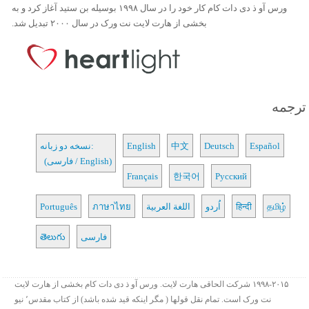
ورس آو ذ دی دات کام کار خود را در سال ۱۹۹۸ بوسیله بن ستید آغاز کرد و به
بخشی از هارت لایت نت ورک در سال ۲۰۰۰ تبدیل شد.
ترجمه
Español
Deutsch
中文
English
نسخه دو زبانه:
(فارسی / English)
Français
한국어
Русский
தமிழ்
हिन्दी
اُردو
اللغة العربية
ภาษาไทย
Português
فارسی
తెలుగు
۱۹۹۸-۲۰۱۵ شرکت الحاقی هارت لایت. ورس آو ذ دی دات کام بخشی از هارت لایت
نت ورک است. تمام نقل قولها ( مگر اینکه قید شده باشد) از کتاب مقدس٬ نیو