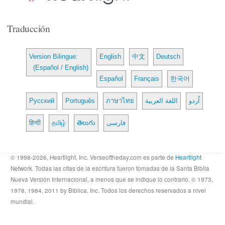
Traducción
Version Bilingue:
English
中文
Deutsch
(Español / English)
Español
Français
한국어
Русский
Português
ภาษาไทย
اللغة العربية
اُردو
हिन्दी
தமிழ்
తెలుగు
فارسی
© 1998-2026, Heartlight, Inc. Verseoftheday.com es parte de
Heartlight
Network. Todas las citas de la escritura fueron tomadas de la Santa Biblia
Nueva Versión Internacional, a menos que se indique lo contrario. © 1973,
1978, 1984, 2011 by Biblica, Inc. Todos los derechos reservados a nivel
mundial.