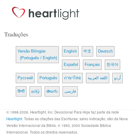
Traduções
Versão Bilíngüe:
English
中文
Deutsch
(Português / English)
Español
Français
한국어
Русский
Português
ภาษาไทย
اللغة العربية
اُردو
हिन्दी
தமிழ்
తెలుగు
فارسی
© 1998-2026, Heartlight, Inc. Devocional Para Hoje faz parte da rede
Heartlight
. Todas as citações das Escrituras, salvo indicação, são da Nova
Versão Internacional da Bíblia. © 1993, 2000 Sociedade Bíblica
Internacional. Todos os direitos reservados.