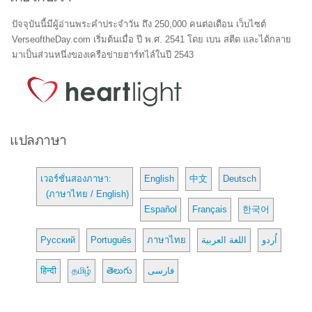
ปัจจุบันนี้มีผู้อ่านพระคำประจำวัน ถึง 250,000 คนต่อเดือน เว็บไซต์
VerseoftheDay.com เริ่มต้นเมื่อ ปี พ.ศ. 2541 โดย เบน สตีด และได้กลาย
มาเป็นส่วนหนึ่งของเครือข่ายฮาร์ทไล์ในปี 2543
แปลภาษา
เวอร์ชั่นสองภาษา:
English
中文
Deutsch
(ภาษาไทย / English)
Español
Français
한국어
Русский
Português
ภาษาไทย
اللغة العربية
اُردو
हिन्दी
தமிழ்
తెలుగు
فارسی