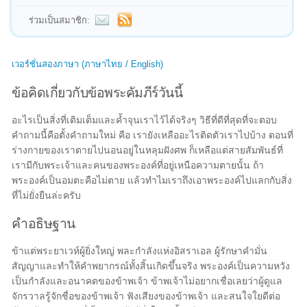
ร่วมเป็นสมาชิก:
เวอร์ชั่นสองภาษา (ภาษาไทย / English)
ข้อคิดเกี่ยวกับข้อพระคัมภีร์วันนี้
อะไรเป็นสิ่งที่เติมเต็มและค้ำจุนเราไว้ได้จริงๆ วิธีที่ดีที่สุดที่จะตอบ
คำถามนี้คือตั้งคำถามใหม่ คือ เรายังเหลืออะไรติดตัวเราไปบ้าง ตอนที่
ร่างกายของเราตายไปนอนอยู่ในหลุมฝังศพ ก็เหลือแต่สายสัมพันธ์ที่
เรามีกับพระเจ้าและคนของพระองค์ที่อยู่เหนือความตายนั้น ถ้า
พระองค์เป็นอมตะคือไม่ตาย แล้วทำไมเราถึงเอาพระองค์ไปแลกกับสิ่ง
ที่ไม่ยั่งยืนล่ะครับ
คำอธิษฐาน
ข้าแต่พระยาเวห์ผู้ยิ่งใหญ่ พละกำลังแห่งอิสราเอล ผู้รักษาคำมั่น
สัญญาและทำให้คำพยากรณ์ทั้งสิ้นเกิดขึ้นจริง พระองค์เป็นความหวัง
เป็นกำลังและอนาคตของข้าพเจ้า ข้าพเจ้าไม่อยากเชื่อเลยว่าผู้ดูแล
จักรวาลรู้จักชื่อของข้าพเจ้า ฟังเสียงของข้าพเจ้า และสนใจใยดีต่อ