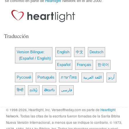
se convirtió en parte de
Heartlight
Network en el año 2000.
Traducción
Version Bilingue:
English
中文
Deutsch
(Español / English)
Español
Français
한국어
Русский
Português
ภาษาไทย
اللغة العربية
اُردو
हिन्दी
தமிழ்
తెలుగు
فارسی
© 1998-2026, Heartlight, Inc. Verseoftheday.com es parte de
Heartlight
Network. Todas las citas de la escritura fueron tomadas de la Santa Biblia
Nueva Versión Internacional, a menos que se indique lo contrario. © 1973,
1978, 1984, 2011 by Biblica, Inc. Todos los derechos reservados a nivel