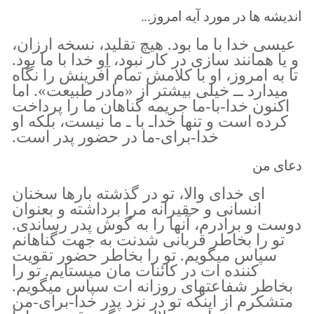
اندیشه ها در مورد آیه امروز...
عیسی خدا با ما بود. هیچ تقلید، نسخه ارزان،
و یا همانند سازی در کار نبود، او خدا با ما بود.
تا به امروز، او با کلامش تمام آفرینش را نگاه
میدارد ــ خیلی بیشتر از «مادر طبیعت». اما
اکنون خدا-با-ما جریمه گناهان ما را پرداخت
کرده است و تنها خداـ با ـ ما نیست، بلکه او
خدا-برای-ما در حضور پدر است.
دعای من
ای خدای والا، تو در گذشته بارها سخنان
انسانی و حقیرانه مرا برداشته و بعنوان
دوست و برادرم، آنها را به گوش پدر رساندی.
تو را بخاطر قربانی شدنت به جهت گناهانم
سپاس میگویم. تو را بخاطر حضور تقویت
کننده ات در کائنات مان میستایم. تو را
بخاطر شفاعتهای روزانه ات سپاس میگویم.
متشکرم از اینکه تو در نزد پدر خدا-برای-من