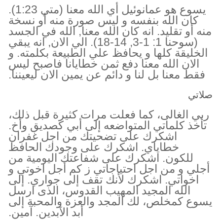
يسوع هو عمانوئيل أي الله معنا (متي 1:23).
كان الله بنفسه و ليس صورة منه أو نسخة
منه أو تقليد. انه كان الله معنا, الله في الجسد
(سوحنا 1: 1-3, 14-18). الي الان, انه يبقي
الخليقة كلها و يحافظ علي الطبيعة بكلمته. و
الان الله معنا دفع ثمن خطايانا فاصبح ليس
فقط معنا بل لنا و دائم عن يمين الان ليعيننا.
صلاتي
ربي الغالى، كما فعلت مرات كثيرة قبل ذلك،
تأخذ كلماتي المتواضعه إلى أبي كصديق وأخ.
اشكرك على تضحيتك من اجل غفران
خطاياي. اشكرك على وجودك الحافظ
للكون. اشكرك على شفاعتك اليومية من
أجلي و من اجل احتياجاتي ز كم أجل اخوتي و
اخواتي. اشكرك لأنك تقف إلى جواري. إلى
الله المجيد المهيب القدوس، الذى ارسل
يسوع كمخلص، لك المجد والعزة والمحبة إلى
أبد الآبدين. آمين.