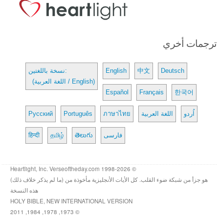
ترجمات أخري
Deutsch
中文
English
نسخة باللغتين:
(اللغة العربية / English)
Español
Français
한국어
اُردو
اللغة العربية
ภาษาไทย
Português
Русский
فارسی
తెలుగు
தமிழ்
हिन्दी
© 1998-2026 Heartlight, Inc. Verseoftheday.com
هو جزأ من شبكة ضوء القلب. كل الأيات الأنجليزية مأخوذة من (ما لم يذكر خلاف ذلك)
هذه النسخة
HOLY BIBLE, NEW INTERNATIONAL VERSION
© 1973, 1978, 1984, 2011