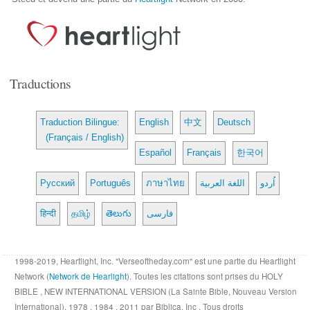
Traductions
Traduction Bilingue:
English
中文
Deutsch
(Français / English)
Español
Français
한국어
Русский
Português
ภาษาไทย
اللغة العربية
اُردو
हिन्दी
தமிழ்
తెలుగు
فارسی
1998-2019, Heartlight, Inc. "Verseoftheday.com" est une partie du Heartlight
Network (
Network de Hearlight
). Toutes les citations sont prises du HOLY
BIBLE , NEW INTERNATIONAL VERSION (La Sainte Bible, Nouveau Version
International). 1978 , 1984 , 2011 par Biblica, Inc . Tous droits