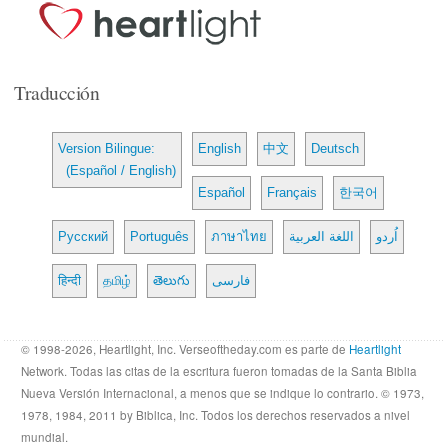
Traducción
Version Bilingue:
English
中文
Deutsch
(Español / English)
Español
Français
한국어
Русский
Português
ภาษาไทย
اللغة العربية
اُردو
हिन्दी
தமிழ்
తెలుగు
فارسی
© 1998-2026, Heartlight, Inc. Verseoftheday.com es parte de
Heartlight
Network. Todas las citas de la escritura fueron tomadas de la Santa Biblia
Nueva Versión Internacional, a menos que se indique lo contrario. © 1973,
1978, 1984, 2011 by Biblica, Inc. Todos los derechos reservados a nivel
mundial.