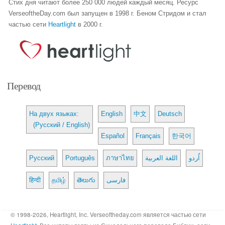
Стих дня читают более 250 000 людей каждый месяц. Ресурс
VerseoftheDay.com был запущен в 1998 г. Беном Стридом и стал
частью сети
Heartlight
в 2000 г.
Перевод
На двух языках:
English
中文
Deutsch
(Русский / English)
Español
Français
한국어
Русский
Português
ภาษาไทย
اللغة العربية
اُردو
हिन्दी
தமிழ்
తెలుగు
فارسی
© 1998-2026, Heartlight, Inc. Verseoftheday.com является частью сети