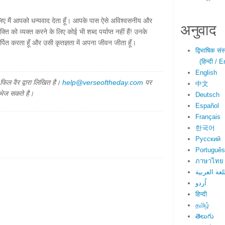
 के लिए मैं आपको धन्यवाद देता हूँ। आपके पास ऐसे अविश्वसनीय और
अनुवाद
ति को व्यक्त करने के लिए कोई भी शब्द पर्याप्त नहीं हैं! उनके
्पित करता हूँ और उसी कृतज्ञता में अपना जीवन जीता हूँ।
द्विभाषिक सं
(हिन्दी / E
English
िल वैर द्वारा लिखित है।
help@verseoftheday.com
पर
中文
 भेज सकते है।
Deutsch
Español
Français
한국어
Русский
Português
ภาษาไทย
لغة العربية
اُردو
हिन्दी
தமிழ்
తెలుగు