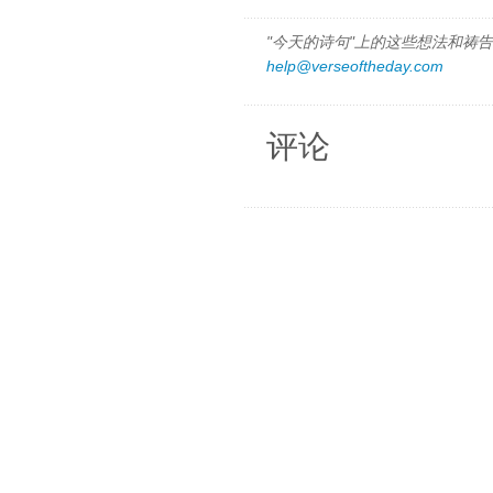
"今天的诗句"上的这些想法和祷告都
help@verseoftheday.com
评论