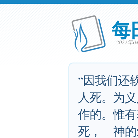
每
2022年
“因我们还
人死。为义
作的。惟有
死， 神的