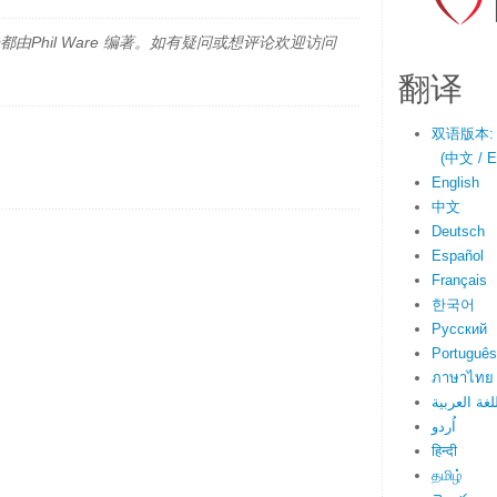
由Phil Ware 编著。如有疑问或想评论欢迎访问
翻译
双语版本:
(中文 / En
English
中文
Deutsch
Español
Français
한국어
Русский
Português
ภาษาไทย
لغة العربية
اُردو
हिन्दी
தமிழ்