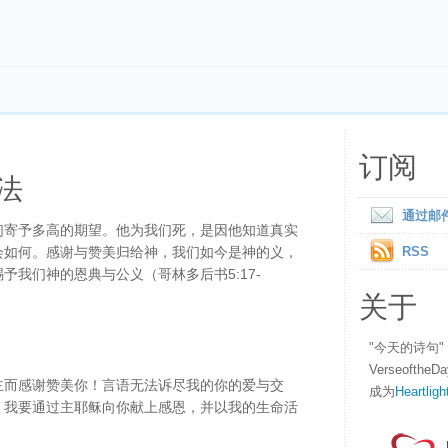
订阅
法
通过邮
们寄予多高的期望。他为我们死，是因他知道真实
会如何。感谢与赞美归给神，我们如今是神的义，
RSS
予我们神的恩典与公义（哥林多后书5:17-
关于
"今天的诗句
Verseofth
主而感谢赞美你！言语无法诉尽我的你的爱与交
成为
Heartligh
！我要通过主耶稣向你献上感恩，并以我的生命活