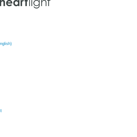
glish)
ال