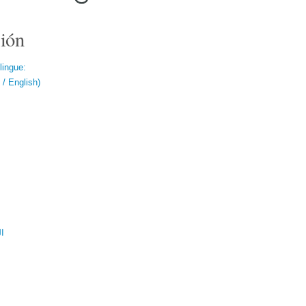
ión
lingue:
/ English)
ال