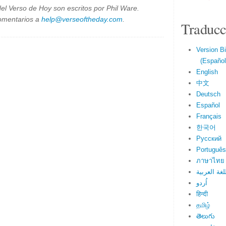
el Verso de Hoy son escritos por Phil Ware.
omentarios a
help@verseoftheday.com
.
Traducc
Version Bi
(Español 
English
中文
Deutsch
Español
Français
한국어
Русский
Português
ภาษาไทย
لغة العربية
اُردو
हिन्दी
தமிழ்
తెలుగు