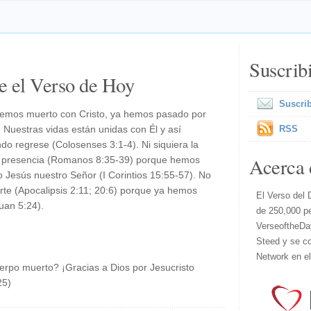
Suscrib
e el Verso de Hoy
Suscrib
 hemos muerto con Cristo, ya hemos pasado por
 Nuestras vidas están unidas con Él y así
RSS
do regrese (Colosenses 3:1-4). Ni siquiera la
Acerca 
 presencia (Romanos 8:35-39) porque hemos
o Jesús nuestro Señor (I Corintios 15:55-57). No
e (Apocalipsis 2:11; 20:6) porque ya hemos
El Verso del 
uan 5:24).
de 250,000 p
VerseoftheDa
Steed y se co
Network en e
erpo muerto? ¡Gracias a Dios por Jesucristo
25)