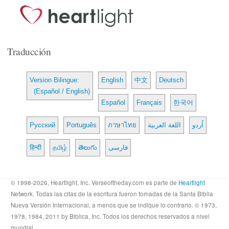
Traducción
Version Bilingue:
English
中文
Deutsch
(Español / English)
Español
Français
한국어
Русский
Português
ภาษาไทย
اللغة العربية
اُردو
हिन्दी
தமிழ்
తెలుగు
فارسی
© 1998-2026, Heartlight, Inc. Verseoftheday.com es parte de
Heartlight
Network. Todas las citas de la escritura fueron tomadas de la Santa Biblia
Nueva Versión Internacional, a menos que se indique lo contrario. © 1973,
1978, 1984, 2011 by Biblica, Inc. Todos los derechos reservados a nivel
mundial.