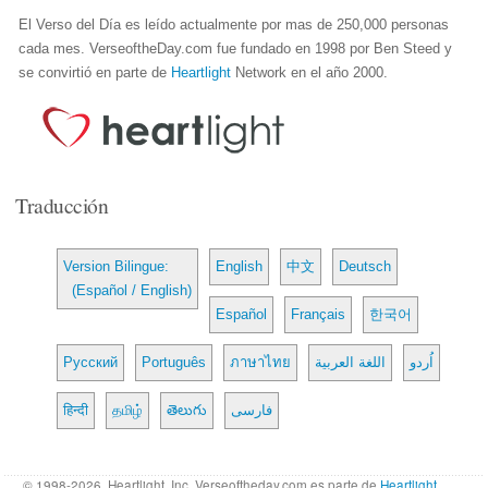
El Verso del Día es leído actualmente por mas de 250,000 personas
cada mes. VerseoftheDay.com fue fundado en 1998 por Ben Steed y
se convirtió en parte de
Heartlight
Network en el año 2000.
Traducción
Version Bilingue:
English
中文
Deutsch
(Español / English)
Español
Français
한국어
Русский
Português
ภาษาไทย
اللغة العربية
اُردو
हिन्दी
தமிழ்
తెలుగు
فارسی
© 1998-2026, Heartlight, Inc. Verseoftheday.com es parte de
Heartlight