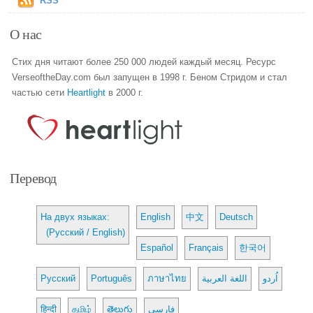
RSS
О нас
Стих дня читают более 250 000 людей каждый месяц. Ресурс
VerseoftheDay.com был запущен в 1998 г. Беном Стридом и стал
частью сети
Heartlight
в 2000 г.
Перевод
На двух языках:
English
中文
Deutsch
(Русский / English)
Español
Français
한국어
Русский
Português
ภาษาไทย
اللغة العربية
اُردو
हिन्दी
தமிழ்
తెలుగు
فارسی