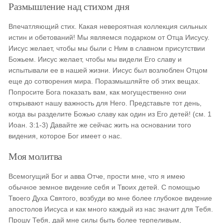
Размышление над стихом дня
Впечатляющий стих. Какая невероятная коллекция сильных
истин и обетований! Мы являемся подарком от Отца Иисусу.
Иисус желает, чтобы мы были с Ним в славном присутствии
Божьем. Иисус желает, чтобы мы видели Его славу и
испытывали ее в нашей жизни. Иисус был возлюблен Отцом
еще до сотворения мира. Поразмышляйте об этих вещах.
Попросите Бога показать вам, как могущественно они
открывают нашу важность для Него. Представьте тот день,
когда вы разделите Божью славу как один из Его детей! (см. 1
Иоан. 3:1-3) Давайте же сейчас жить на основании того
видения, которое Бог имеет о нас.
Моя молитва
Всемогущий Бог и авва Отче, прости мне, что я имею
обычное земное видение себя и Твоих детей. С помощью
Твоего Духа Святого, возбуди во мне более глубокое видение
апостолов Иисуса и как много каждый из нас значит для Тебя.
Прошу Тебя, дай мне силы быть более терпеливым,