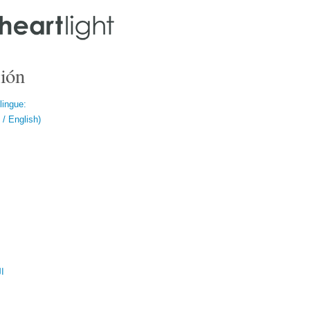
ión
lingue:
/ English)
ال