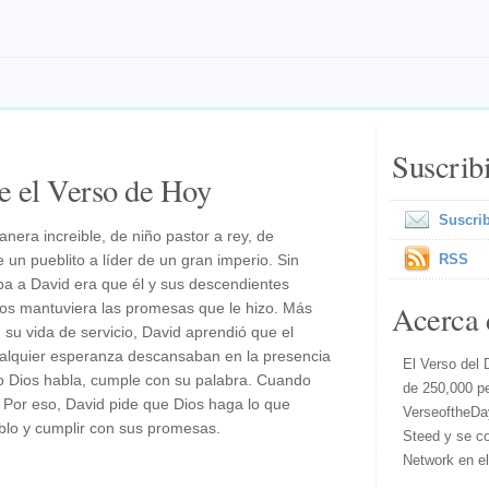
Suscrib
e el Verso de Hoy
Suscrib
nera increible, de niño pastor a rey, de
un pueblito a líder de un gran imperio. Sin
RSS
a a David era que él y sus descendientes
Acerca 
ios mantuviera las promesas que le hizo. Más
su vida de servicio, David aprendió que el
cualquier esperanza descansaban en la presencia
El Verso del 
o Dios habla, cumple con su palabra. Cuando
de 250,000 p
. Por eso, David pide que Dios haga lo que
VerseoftheDa
blo y cumplir con sus promesas.
Steed y se co
Network en e