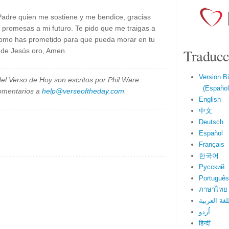
Padre quien me sostiene y me bendice, gracias
s promesas a mi futuro. Te pido que me traigas a
 como has prometido para que pueda morar en tu
Traducc
 de Jesús oro, Amen.
Version Bi
el Verso de Hoy son escritos por Phil Ware.
(Español 
omentarios a
help@verseoftheday.com
.
English
中文
Deutsch
Español
Français
한국어
Русский
Português
ภาษาไทย
لغة العربية
اُردو
हिन्दी