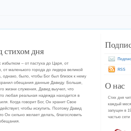
Подпис
 стихом дня
Подпис
 избытком – от пастуха до Царя, от
, от маленького города до лидера великой
RSS
 однако, было, чтобы Бог был близок к нему
О нас
охранил обещания данные Давиду. Больше,
го жизни служения, Давид выучил, что
 что любая реальная надежда находится в
Стих дня чи
иля. Когда говорит Бог, Он хранит Свое
каждый меся
 действует, чтобы искупить. Поэтому Давид
запущен в 19
что Он сильно желает делать, благословить
частью сети
 обещания.