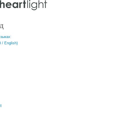
д
языках:
/ English)
ال