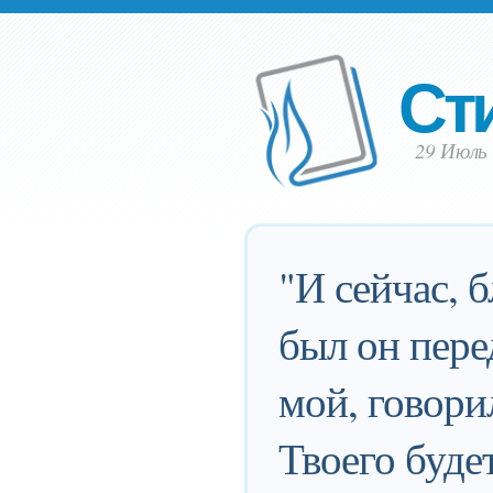
Ст
29 Июль 
"И сейчас, 
был он пере
мой, говори
Твоего будет