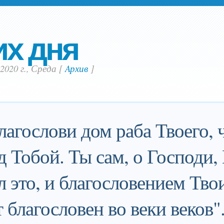
их дня
2020 г., Среда
[
Aрхив
]
благослови дом раба Твоего,
д Тобой. Ты сам, о Господи,
л это, и благословением Тво
 благословен во веки веков"