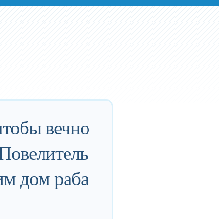
 чтобы вечно
 Повелитель
им дом раба
.