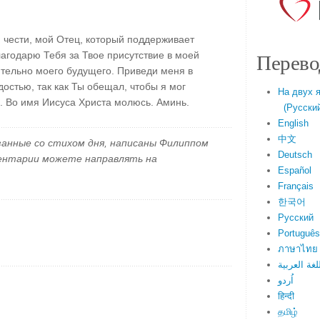
и чести, мой Отец, который поддерживает
Перево
лагодарю Тебя за Твое присутствие в моей
тельно моего будущего. Приведи меня в
достью, так как Ты обещал, чтобы я мог
На двух 
. Во имя Иисуса Христа молюсь. Аминь.
(Русский 
English
中文
занные со стихом дня, написаны Филиппом
Deutsch
ментарии можете направлять на
Español
Français
한국어
Русский
Português
ภาษาไทย
لغة العربية
اُردو
हिन्दी
தமிழ்