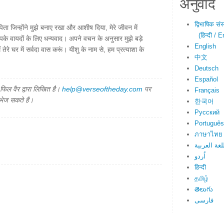
अनुवाद
द्विभाषिक सं
ता जिन्होंने मुझे बनाए रखा और आशीष दिया, मेरे जीवन में
(हिन्दी / E
के वायदों के लिए धन्यवाद। अपने वचन के अनुसार मुझे बड़े
English
रे घर में सर्वदा वास करूं। यीशु के नाम से, हम प्रत्याशा के
中文
Deutsch
Español
िल वैर द्वारा लिखित है।
help@verseoftheday.com
पर
Français
 भेज सकते है।
한국어
Русский
Português
ภาษาไทย
لغة العربية
اُردو
हिन्दी
தமிழ்
తెలుగు
فارسی