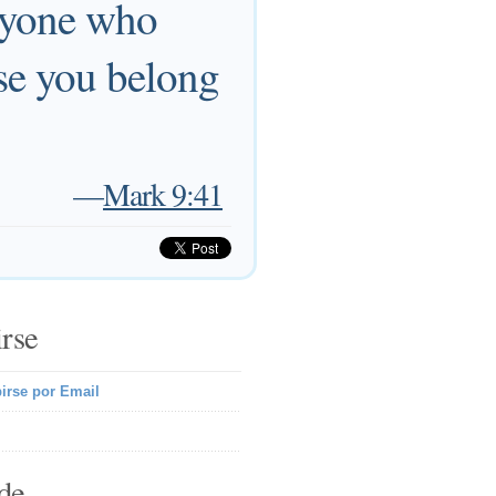
anyone who
se you belong
—
Mark 9:41
irse
irse por Email
de