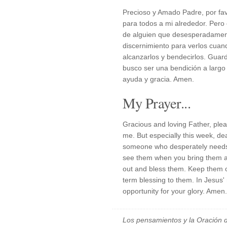
Precioso y Amado Padre, por fa
para todos a mi alrededor. Pero
de alguien que desesperadamente
discernimiento para verlos cua
alcanzarlos y bendecirlos. Gua
busco ser una bendición a largo
ayuda y gracia. Amen.
My Prayer...
Gracious and loving Father, ple
me. But especially this week, dea
someone who desperately needs 
see them when you bring them a
out and bless them. Keep them o
term blessing to them. In Jesus'
opportunity for your glory. Amen.
Los pensamientos y la Oración d