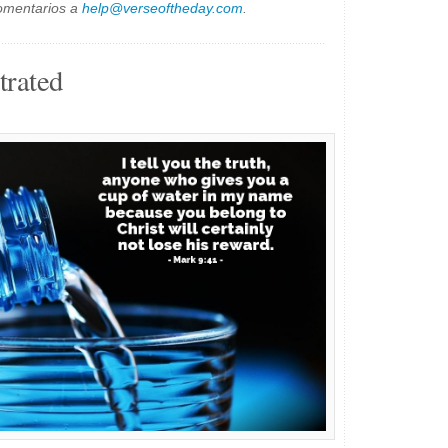
omentarios a
help@verseoftheday.com
.
trated