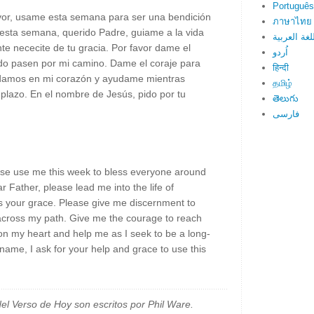
Português
vor, usame esta semana para ser una bendición
ภาษาไทย
 esta semana, querido Padre, guiame a la vida
لغة العربية
 nececite de tu gracia. Por favor dame el
اُردو
ndo pasen por mi camino. Dame el coraje para
हिन्दी
rdamos en mi corazón y ayudame mientras
தமிழ்
 plazo. En el nombre de Jesús, pido por tu
తెలుగు
فارسی
ase use me this week to bless everyone around
r Father, please lead me into the life of
your grace. Please give me discernment to
cross my path. Give me the courage to reach
n my heart and help me as I seek to be a long-
 name, I ask for your help and grace to use this
el Verso de Hoy son escritos por Phil Ware.