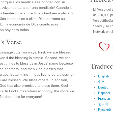
s y porque Dios bendice esa bondad con su
 ¡vivamos para ser una bendición! Cuando lo
El Verso del 
 bendecimos a nosotros y también a otros. Y
de 250,000 p
ios los bendice a ellos. Dios derrama su
VerseoftheDa
. En la economía de Dios cuanto más
Steed y se co
ón hay para todos.
Network en e
s Verse...
passage cuts two ways: First, we are blessed
en if the blessing is simple. Second, we can
Traducc
est things to bless us in Jesus' name because
ce of others, and then God blesses that
ace. Bottom line — let's live to be a blessing!
English
are blessed. We bless others. In addition,
中文
 God has also promised to bless them. God
Deutsch
f us. In God's miraculous economy, the more we
Español
its there are for everyone!
Français
한국어
Русский