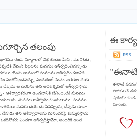
ఈ కార్య
గూర్చిన తలంపు
RSS
ాగము రెండు మార్గాలలో విభజించబడింది : మొదటది ,
్పటికీ దేవుని పిల్లలను మనము ఆశీర్వదించినప్పుడు
"ఈనాటి
రులు యేసు నామంలో మనలను ఆశీర్వదించడానికి
 మనం సంతోషించవచ్చు, ఎందుకంటే మనం ఇతరుల దయ
ఈనాటి వచనం" ప
ేవుడు ఆ దయను తన అధిక కృపతో ఆశీర్వదిస్తాడు.
పాఠకులచే చదువు
 - ఆశిర్వాదకరంగా ఉండటానికి జీవించండి! మనము
ప్రారంభించబడి ,
పొందుతాడు. మనము ఆశీర్వదించబడుతాము. మనము
మారింది.
ా, ఇతరులు మనకు దయ చూపినప్పుడు, దేవుడు కూడా
ాడు. దేవుడు తన ఆశీర్వాదాలను మనందరిపై కుమ్మరిస్తాడు.
ం ఒకరినొకరు ఎంతగా ఆశీర్వదిస్తామో, అందరికీ అంత