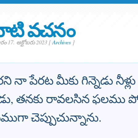
ాటి వచనం
 17. అక్టోబరు 2023
[
Archives
]
ారని నా పేరట మీకు గిన్నెడు నీళ్లు
వాడు, తనకు రావలసిన ఫలము పో
ముగా చెప్పుచున్నాను.