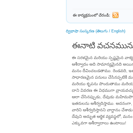
ఈ కార్యక్రమంలో చేరండి:
ద్విభాషా సంస్కరణ (తెలుగు / English)
ఈనాటి వచనమును
ఈ సరళమైన మరియు స్పష్టమైన వాక్యభ
ఆశీర్వాదం అది సామాన్యమైనది అయినప
మనం దీవించబడతాము. రెండవది, ఇత
సాధారణమైన పనులు చేసినప్పటికీ
మరియు కృపను పొందుతాము మరియు ద
దాని వివరణ ఈ విధముగా వ్రాయవచ్చు
ఆలా చేసినప్పుడు, దేవుడు మహిమ
ఇతరులను ఆశీర్వదిస్తాము. అదనంగ
వారిని ఆశీర్వదిస్తానని వాగ్దానం చేశ
దేవుని అద్భుత ఆర్థిక వ్యవస్థలో, మన
ఎక్కువగా ఆశీర్వాదాలు ఉంటాయి!