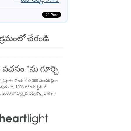
క్రమంలో చేరండి
 వచనం "ను గూర్చి
్రస్తుతం నెలకు 250,000 మందికి పైగా
తుంది. 1998 లో బెన్ స్టీడ్ చే
 2000 లో హార్ట్లైట్ నెట్వర్క్లో భాగంగా