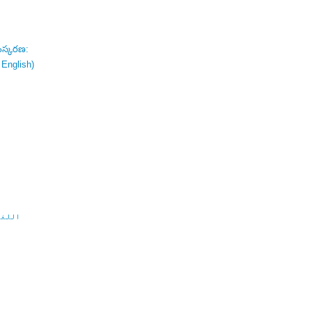
ంస్కరణ:
 English)
اللغة