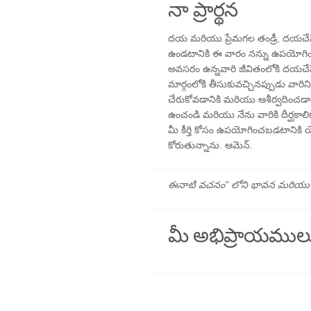
నా ప్రార్థన
దయ మరియు ప్రేమగల తండ్రీ, దయచేసి న
ఉండటానికి ఈ వారం నన్ను ఉపయోగించ
అవసరం ఉన్నవారి జీవితంలోకి దయచేసి
మార్గంలోకి తీసుకువచ్చినప్పుడు వారి
చేరుకోవడానికి మరియు ఆశీర్వదించడాన
ఉంచండి మరియు నేను వారికి దీర్ఘకాల
మీ కీర్తి కోసం ఉపయోగించబడటాని
కోరుతున్నాను. ఆమెన్.
ఈనాటి వచనం" లోని భావన మరియు ప్రార
మీ అభిప్రాయముల