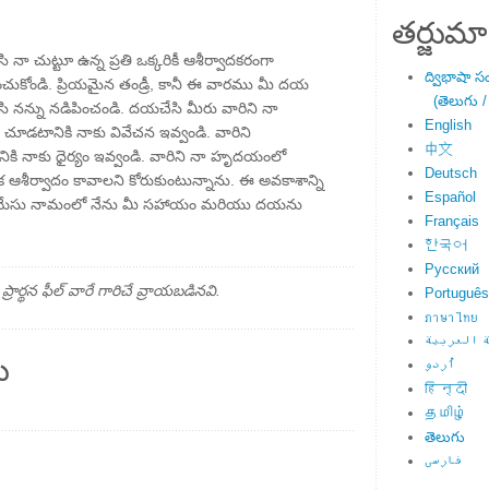
తర్జుమా
ా చుట్టూ ఉన్న ప్రతి ఒక్కరికీ ఆశీర్వాదకరంగా
ద్విభాషా స
ుకోండి. ప్రియమైన తండ్రీ, కానీ ఈ వారము మీ దయ
(తెలుగు /
 నన్ను నడిపించండి. దయచేసి మీరు వారిని నా
English
ని చూడటానికి నాకు వివేచన ఇవ్వండి. వారిని
中文
ికి నాకు ధైర్యం ఇవ్వండి. వారిని నా హృదయంలో
Deutsch
ిక ఆశీర్వాదం కావాలని కోరుకుంటున్నాను. ఈ అవకాశాన్ని
Español
కి యేసు నామంలో నేను మీ సహాయం మరియు దయను
Français
한국어
Русский
్థన ఫీల్ వారే గారిచే వ్రాయబడినవి.
Português
ภาษาไทย
 العربية
ు
اُردو
हिन्दी
தமிழ்
తెలుగు
فارسی