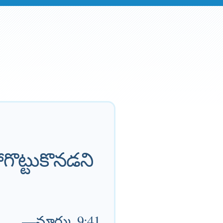
గొట్టుకొనడని
—
మార్కు 9:41