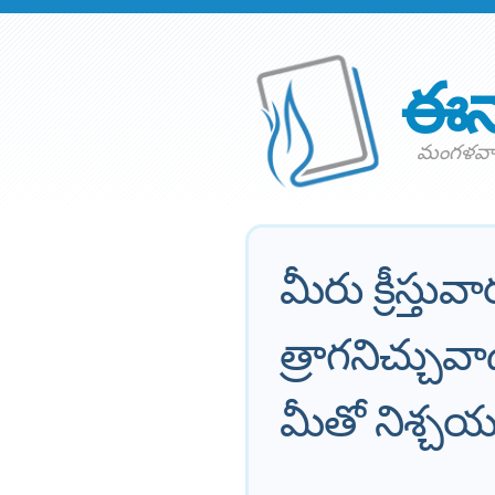
ఈన
మంగళవారం
మీరు క్రీస్తువ
త్రాగనిచ్చు
మీతో నిశ్చయ