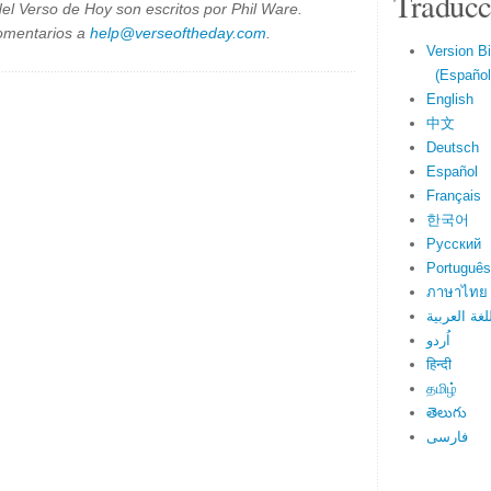
Traducc
el Verso de Hoy son escritos por Phil Ware.
omentarios a
help@verseoftheday.com
.
Version Bi
(Español 
English
中文
Deutsch
Español
Français
한국어
Русский
Português
ภาษาไทย
لغة العربية
اُردو
हिन्दी
தமிழ்
తెలుగు
فارسی