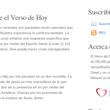
Suscrib
e el Verso de Hoy
Suscrib
ios recientes con pacientes recién operados que
 Nuestra experiencia lo confirma también. La
RSS
 Lucas enfatiza una respuesta específica que
Acerca 
s por medio del Espíritu Santo (Lucas 11:13).
otros, Dios puede hacer cosas inimaginables
El Verso del 
de 250,000 p
VerseoftheDa
Steed y se co
tu Hijo por mis pecados es un don increíble. La
Network en e
edio de Jesús es más maravillosa de lo que
 don de tu presencia en mí por medio del
 fortalece. Gracias por tus promesas de
n el nombre de Jesús, Amén.