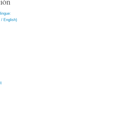
ión
lingue:
/ English)
ال