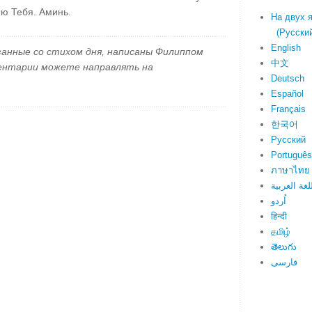
ю Тебя. Аминь.
На двух 
(Русский 
English
занные со стихом дня, написаны Филиппом
中文
ментарии можете направлять на
Deutsch
Español
Français
한국어
Русский
Português
ภาษาไทย
لغة العربية
اُردو
हिन्दी
தமிழ்
తెలుగు
فارسی