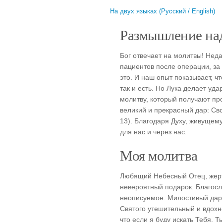
На двух языках (Русский / English)
Размышление над
Бог отвечает на молитвы! Нед
пациентов после операции, за
это. И наш опыт показывает, ч
так и есть. Но Лука делает уд
молитву, который получают пр
великий и прекрасный дар: Сво
13). Благодаря Духу, живущему
для нас и через нас.
Моя молитва
Любящий Небесный Отец, жерт
невероятный подарок. Благосл
неописуемое. Милостивый дар 
Святого утешительный и вдохн
что если я буду искать Тебя, 