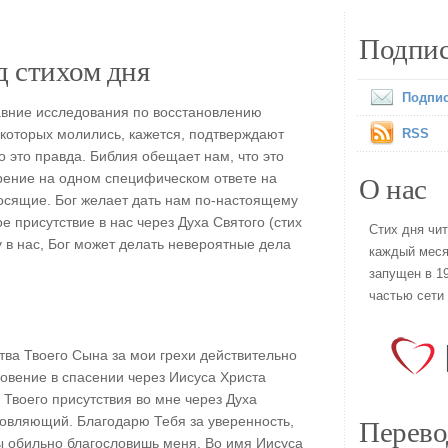
Подпис
 стихом дня
Подпис
авние исследования по восстановлению
 которых молились, кажется, подтверждают
RSS
то это правда. Библия обещает нам, что это
О нас
арение на одном специфическом ответе на
осящие. Бог желает дать нам по-настоящему
е присутствие в нас через Духа Святого (стих
Стих дня чи
 в нас, Бог может делать невероятные дела
каждый меся
запущен в 19
частью сети
ва Твоего Сына за мои грехи действительно
овение в спасении через Иисуса Христа
Твоего присутствия во мне через Духа
Перево
овляющий. Благодарю Тебя за уверенность,
Ты обильно благословишь меня. Во имя Иисуса