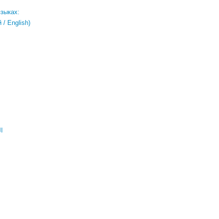
языках:
/ English)
ال