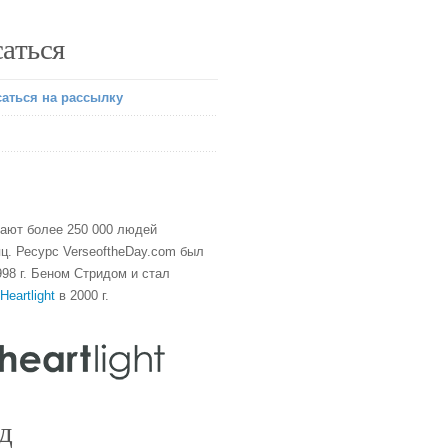
аться
аться на рассылку
тают более 250 000 людей
ц. Ресурс VerseoftheDay.com был
98 г. Беном Стридом и стал
Heartlight
в 2000 г.
д