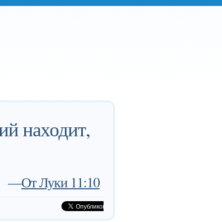
ий находит,
—
От Луки 11:10