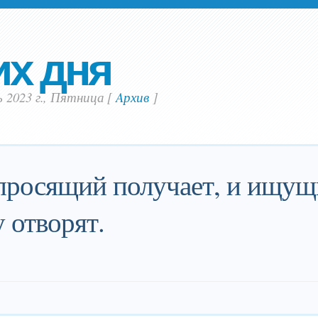
их дня
ь 2023 г., Пятница
[
Aрхив
]
просящий получает, и ищущ
 отворят.