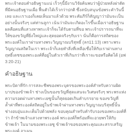
พระเจ้าตอบคำอธิษฐานแน่ เร็วๆนี้มีงานวิจัยค้นพบว่าผู้ป่วยหลังผ่าตัด
ที่มีคนอธิษฐานเผื่อ ฟื้นตัวได้เร็วกว่าปกติ ซึ่งสนับสนุนข้อพระคำวันนี้
เลย และเราเองก็เคยเห็นมาแล้วด้วย พระคัมภีร์ก็สัญญาว่ามันจะเป็น
อย่างนั้นจริงๆ แต่ท่านลูกา เน้นว่ามันจะเกิดอะไรขึ้นเมื่อเราอธิษฐาน
ผลคือคนที่แสวงหาพระเจ้าก็จะได้รับตามที่ขอ พระเจ้าปรารถนาที่จะ
ให้ของขวัญที่ยิ่งใหญ่และสุดยอดจริงๆกับเรา นั่นก็คือการสถิตของ
พระองค์ในเราผ่านทางพระวิญญาณบริสุทธิ์ (ลก11:13) เพราะพระ
วิญญาณสถิตในเรา พระเจ้าก็เลยทำสิ่งที่เหลือเชื่อให้กับเราผ่านทาง
ฤทธิ์เดชของพระองค์ที่อยู่ในตัวเราที่เกินกว่าที่เราจะขอหรือคิดได้ (อฟ
3:20-21)
คำอธิษฐาน
พระบิดาที่รัก การสละชีพของพระบุตรของพระองค์สำหรับความผิด
บาปของข้าพเจ้า ช่างเป็นของขวัญที่สุดแสนจะวิเศษจริงๆ พระพรแห่ง
ความรอดผ่านทางพระเยซูนั้นก็สุดยอดเกินคำบรรยาย ของขวัญที่
ล้ำค่าที่พระองค์สถิตอยู่ในข้าพเจ้าผ่านทางพระวิญญาณบริสุทธิ์นั้น
ช่างอบอุ่นและเต็มไปด้วยพลัง ขอบคุณสำหรับคำรับรองของพระองค์ที่
ว่า ถ้าข้าพเจ้าแสวงหาพระองค์ พระองค์ก็พร้อมที่จะอวยพรให้กับ
ข้าพเจ้า ในนามของพระเยซู ข้าพเจ้าขอขอบพระคุณและสรรเสริญ
พระองค์ อาเมน