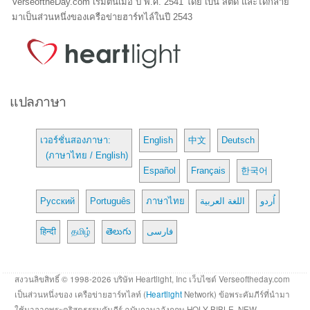
VerseoftheDay.com เริ่มต้นเมื่อ ปี พ.ศ. 2541 โดย เบน สตีด และได้กลาย
มาเป็นส่วนหนึ่งของเครือข่ายฮาร์ทไล์ในปี 2543
แปลภาษา
เวอร์ชั่นสองภาษา:
English
中文
Deutsch
(ภาษาไทย / English)
Español
Français
한국어
Русский
Português
ภาษาไทย
اللغة العربية
اُردو
हिन्दी
தமிழ்
తెలుగు
فارسی
สงวนลิขสิทธิ์ © 1998-2026 บริษัท Heartlight, Inc เว็บไซต์ Verseoftheday.com
เป็นส่วนหนึ่งของ เครือข่ายฮาร์ทไลท์ (
Heartlight
Network) ข้อพระคัมภีร์ที่นำมา
ใช้มาจากพระคริสตธรรมคัมภีร์ ฉบับภาษาอังกฤษ HOLY BIBLE, NEW