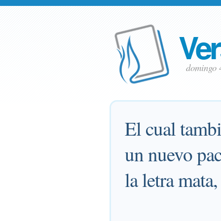
Ver
domingo 
El cual tamb
un nuevo pact
la letra mata,