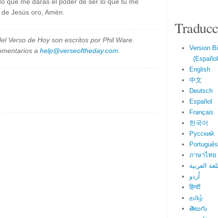
ndo que me darás el poder de ser lo que tú me
e de Jesús oro, Amén.
Traducc
el Verso de Hoy son escritos por Phil Ware.
Version Bi
omentarios a
help@verseoftheday.com
.
(Español 
English
中文
Deutsch
Español
Français
한국어
Русский
Português
ภาษาไทย
لغة العربية
اُردو
हिन्दी
தமிழ்
తెలుగు