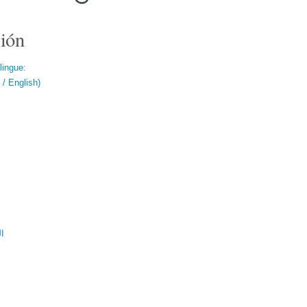
ión
lingue:
/ English)
ال