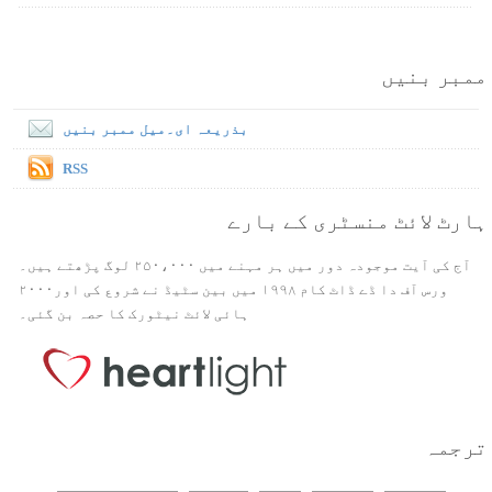
ممبر بنیں
بذریعہ ای۔میل ممبر بنیں
RSS
ہارٹ لائٹ منسٹری کے بارے
آج کی آیت موجودہ دور میں ہر مہنے میں ۲۵۰،۰۰۰ لوگ پڑھتے ہیں۔
ورس آف دا ڈے ڈاٹ کام ۱۹۹۸ میں بین سٹیڈ نے شروع کی اور۲۰۰۰
ہائی لائٹ نیٹورک کا حصہ بن گئی۔
ترجمہ