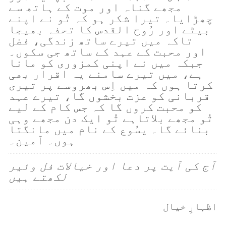
مجھے گناہ اور موت کے ہاتھ سے
چھڑایا۔ تیرا شکر ہو کہ تُو نے اپنے
بیٹے اور رُوح القدس کا تحفہ بھیجا
تاکہ میں تیرے ساتھ زندگی، فضل
اور محبت کے عہد کے ساتھ جی سکوں۔
جبکہ میں نے اپنی کمزوری کو مانا
ہے، میں تیرے سامنے یہ اقرار بھی
کرتا ہوں کہ میں اِس بھروسے پر تیری
قربانی کو عزت بخشوں گا، تیرے عہد
کو محبت کروں گا کہ جس کام کے لیے
تُو مجھے بلاتاہے تُو ایک دن مجھے وہی
بنائے گا۔ یسُوع کے نام میں مانگتا
ہوں۔ آمین۔
آج کی آیت پر دعا اور خیالات فل وئیر
لکھتے ہیں
اظہارِ خیال