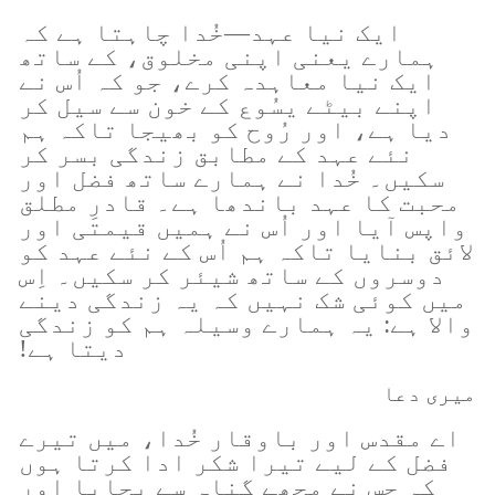
ایک نیا عہد—خُدا چاہتا ہے کہ
ہمارے یعنی اپنی مخلوق، کے ساتھ
ایک نیا معاہدہ کرے، جو کہ اُس نے
اپنے بیٹے یسُوع کے خون سے سیل کر
دیا ہے، اور رُوح کو بھیجا تاکہ ہم
نئے عہد کے مطابق زندگی بسر کر
سکیں۔ خُدا نے ہمارے ساتھ فضل اور
محبت کا عہد باندھا ہے۔ قادرِ مطلق
واپس آیا اور اُس نے ہمیں قیمتی اور
لائق بنایا تاکہ ہم اُس کے نئے عہد کو
دوسروں کے ساتھ شیئر کر سکیں۔ اِس
میں کوئی شک نہیں کہ یہ زندگی دینے
والا ہے: یہ ہمارے وسیلہ ہم کو زندگی
دیتا ہے!
میری دعا
اے مقدس اور باوقار خُدا، میں تیرے
فضل کے لیے تیرا شکر ادا کرتا ہوں
کہ جس نے مجھے گناہ سے بچایا اور