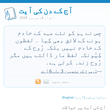
آج کے دن کی آیت
اتوار 4. نومبر 2018
جِس نے ہم کو نئے عہد کے خادم
ہونے کے لائق بھی کِیا ۔ لفظوں
کے خادم نہیں بلکہ رُوح کے
کِیُونکہ لفظ مار ڈالتے ہیں مگر
رُوح زندہ کرتی ہے۔
—
دُوسرا کرنتھیوں 3 باب 6 آیت
ممبر بنیں:
دولسانی قسم (اُردو / English)
آج کی آیت پر خیالات