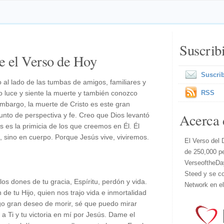
Suscrib
e el Verso de Hoy
Suscrib
l lado de las tumbas de amigos, familiares y
 luce y siente la muerte y también conozco
RSS
mbargo, la muerte de Cristo es este gran
Acerca 
nto de perspectiva y fe. Creo que Dios levantó
s es la primicia de los que creemos en Él. Él
l, sino en cuerpo. Porque Jesús vive, viviremos.
El Verso del 
de 250,000 p
VerseoftheDa
Steed y se co
os dones de tu gracia, Espíritu, perdón y vida.
Network en e
de tu Hijo, quien nos trajo vida e inmortalidad
go gran deseo de morir, sé que puedo mirar
 a Ti y tu victoria en mí por Jesús. Dame el