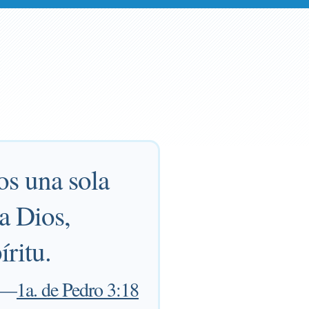
os una sola
 a Dios,
íritu.
—
1a. de Pedro 3:18