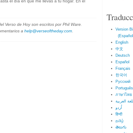
hasta el día en que me llevas a tu hogar. En el
Traducc
el Verso de Hoy son escritos por Phil Ware.
Version Bi
omentarios a
help@verseoftheday.com
.
(Español 
English
中文
Deutsch
Español
Français
한국어
Русский
Português
ภาษาไทย
لغة العربية
اُردو
हिन्दी
தமிழ்
తెలుగు