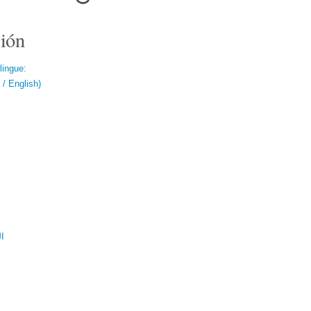
ión
lingue:
/ English)
ال