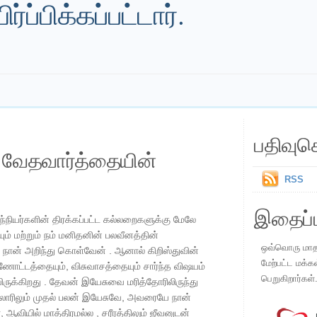
்ப்பிக்கப்பட்டார்.
பதிவுச
ய வேதவார்த்தையின்
RSS
இதைப்ப
 அந்நியர்களின் திரக்கப்பட்ட கல்லறைகளுக்கு மேலே
ும் மற்றும் நம் மனிதனின் பலவீனத்தின்
ஒவ்வொரு மாதமு
 நான் அறிந்து கொள்வேன் . ஆனால் கிறிஸ்துவின்
மேற்பட்ட மக்க
ட்டத்தையும், விசுவாசத்தையும் சார்ந்த விஷயம்
பெறுகிறார்கள்
ிருக்கிறது . தேவன் இயேசுவை மரித்தோரிலிருந்து
ெல்லோரிலும் முதல் பலன் இயேசுவே, அவரையே நான்
், ஆவியில் மாத்திரமல்ல , சரீரத்திலும் ஜீவனுடன்