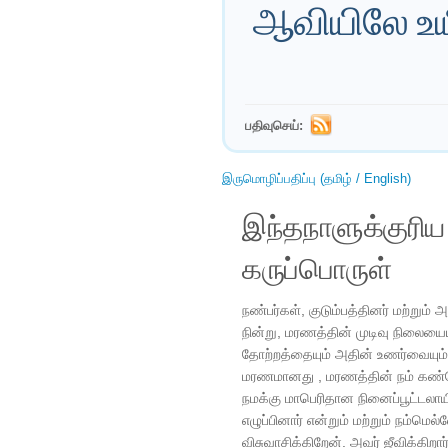
ஆவியிலே உயிர
பதிவுசெய்:
இருமொழிப்பதிப்பு (தமிழ் / English)
இந்தநாளுக்குரி
கருப்பொருள்
நண்பர்கள், குடும்பத்தினர் மற்றும்
நின்று, மரணத்தின் முடிவு நிலையைய
தோற்றத்தையும் அதின் உணர்வையும்
மரணமானது , மரணத்தின் நம் கண்ணோ
நமக்கு மாபெரிதான நினைப்பூட்டலாய
எழுப்பினார் என்றும் மற்றும் நம்ம
விசுவாசிக்கிறேன். அவர் ஜீவிக்கிறார