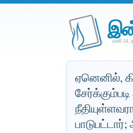
இன
சனி 14. 
ஏனெனில், கி
சேர்க்கும்பட
நீதியுள்ளவர
பாடுபட்டார்