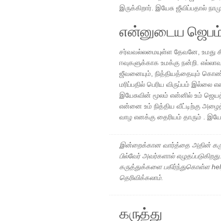
இருக்கிறார். இயேசு ஜீவிப்பதால் நாமு
என்னுடைய ஜெபம
சர்வவல்லமையுள்ள தேவனே, உமது கிர
ஈவுகளுக்காக உமக்கு நன்றி. எல்லாவற்
ஜீவனையும், நித்தியத்தையும் கொண்
மரிப்பதில் பெரிய விருப்பம் இல்லை எ
இயேசுவின் மூலம் என்னில் உம் ஜெயத்தை
என்னை உம் நித்திய வீட்டிற்கு அழ
வாழ எனக்கு தைரியம் தாரும் . இய
இன்றைக்கான வார்த்தை அதின் கரு
பில்வேர் அவர்களால் எழுதப்படுகிறத
கருத்துக்களை பகிர்ந்துகொள்ள h
தெரிவிக்கலாம்.
கருத்து