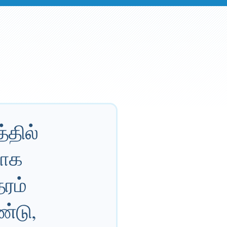
்தில்
லாக
தரம்
ண்டு,