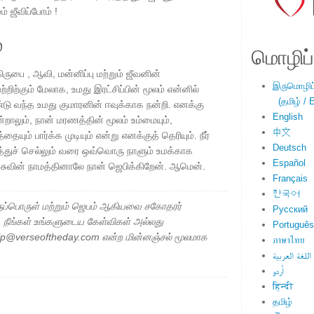
ம் ஜீவிப்போம் !
்
மொழிப்ப
ுபை , ஆவி, மன்னிப்பு மற்றும் ஜீவனின்
இருமொழிப்ப
றிற்கும் மேலாக, உமது இரட்சிப்பின் மூலம் என்னில்
(தமிழ் / E
டு வந்த உமது குமாரனின் ஈவுக்காக நன்றி. எனக்கு
English
ன்றாலும், நான் மரணத்தின் மூலம் உம்மையும்,
中文
யும் பார்க்க முடியும் என்று எனக்குத் தெரியும். நீர்
Deutsch
ைத்துச் செல்லும் வரை ஒவ்வொரு நாளும் உமக்காக
Español
ேசுவின் நாமத்தினாலே நான் ஜெபிக்கிறேன். ஆமென்.
Français
한국어
ப்பொருள் மற்றும் ஜெபம் ஆகியவை சகோதரர்
Русский
ு. நீங்கள் உங்களுடைய கேள்விகள் அல்லது
Português
elp@verseoftheday.com என்ற மின்னஞ்சல் மூலமாக
ภาษาไทย
اللغة العربية
اُردو
हिन्दी
தமிழ்