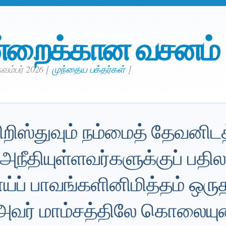
்றைக்கான வசனம்
நவம்பர் 2026
[
முந்தைய பக்தர்கள்
]
றிஸ்துவும் நம்மைத் தேவனிடத
ி அநீதியுள்ளவர்களுக்குப் பதி
ாய்ப் பாவங்களினிமித்தம் ஒரு
; அவர் மாம்சத்திலே கொலையு