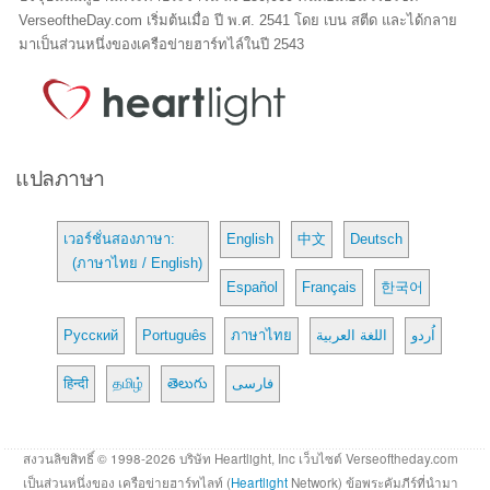
VerseoftheDay.com เริ่มต้นเมื่อ ปี พ.ศ. 2541 โดย เบน สตีด และได้กลาย
มาเป็นส่วนหนึ่งของเครือข่ายฮาร์ทไล์ในปี 2543
แปลภาษา
เวอร์ชั่นสองภาษา:
English
中文
Deutsch
(ภาษาไทย / English)
Español
Français
한국어
Русский
Português
ภาษาไทย
اللغة العربية
اُردو
हिन्दी
தமிழ்
తెలుగు
فارسی
สงวนลิขสิทธิ์ © 1998-2026 บริษัท Heartlight, Inc เว็บไซต์ Verseoftheday.com
เป็นส่วนหนึ่งของ เครือข่ายฮาร์ทไลท์ (
Heartlight
Network) ข้อพระคัมภีร์ที่นำมา