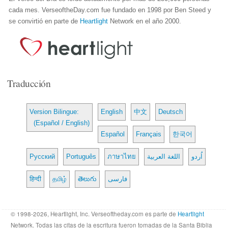
cada mes. VerseoftheDay.com fue fundado en 1998 por Ben Steed y
se convirtió en parte de
Heartlight
Network en el año 2000.
Traducción
Version Bilingue:
English
中文
Deutsch
(Español / English)
Español
Français
한국어
Русский
Português
ภาษาไทย
اللغة العربية
اُردو
हिन्दी
தமிழ்
తెలుగు
فارسی
© 1998-2026, Heartlight, Inc. Verseoftheday.com es parte de
Heartlight
Network. Todas las citas de la escritura fueron tomadas de la Santa Biblia