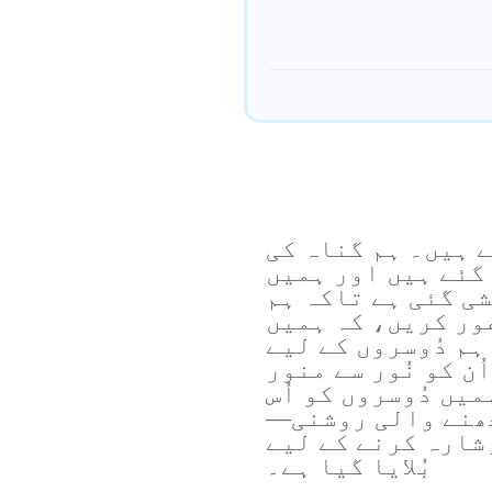
ے ہیں۔ ہم گناہ کی
گئے ہیں اور ہمیں
ی گئی ہے تاکہ ہم
غور کریں، کہ ہمیں
ہم دُوسروں کے لیے
ن کو نُور سے منور
یں دُوسروں کو اُس
ھنے والی روشنی—
ِشارہ کرنے کے لیے
بُلایا گیا ہے۔