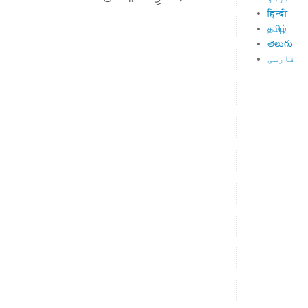
हिन्दी
தமிழ்
తెలుగు
فارسی