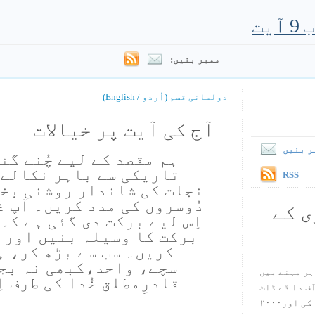
ممبر بنیں:
دولسانی قسم (اُردو / English)
آج کی آیت پر خیالات
ر بنیں
ہم مقصد کے لیے چُنے گئ
تاریکی سے باہر نکالے 
RSS
نجات کی شاندار روشنی بخش
دُوسروں کی مدد کریں۔ آپ 
ی کے
اِس لیے برکت دی گئی ہے کہ 
برکت کا وسیلہ بنیں اور اُ
کریں۔ سب سے بڑھ کر، ہم
سچے، واحد،کبھی نہ بج
ہر مہنے میں
قادرِمطلق خُدا کی طرف ا
س آف دا ڈے ڈاٹ
کام ۱۹۹۸ میں بین سٹیڈ نے شروع کی اور۲۰۰۰