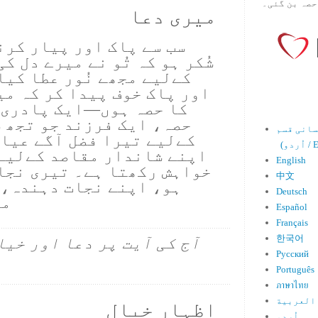
حصہ بن گئی۔
میری دعا
سب سے پاک اور پیار کرن
شُکر ہو کہ تُو نے میرے دل ک
کےلیے مجھے نُور عطا کیا
اور پاک خوف پیدا کر کہ می
کا حصہ ہوں—ایک پادری،
حصہ، ایک فرزند جو تجھ 
کےلیے تیرا فضل آگے عیاں
Engl)
اپنے شاندار مقاصد کےلیے
English
خواہش رکھتا ہے۔ تیری نجات
中文
ہو، اپنے نجات دہندہ، ی
Deutsch
ما
Español
Français
한국어
آج کی آیت پر دعا اور خیا
Русский
Português
ภาษาไทย
العربية
اظہارِ خیال
اُردو