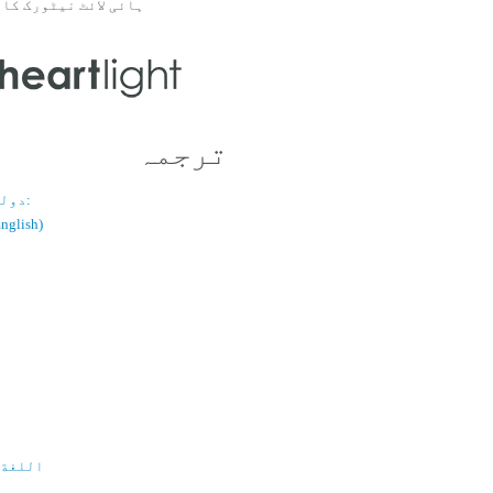
ہائی لائٹ نیٹورک کا 
ترجمہ
دولسانی قسم:
(اُردو / ish
اللغة 