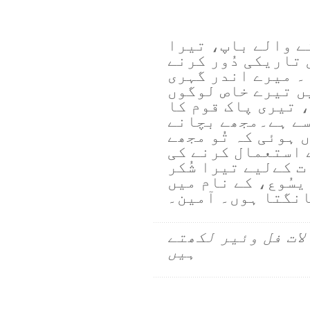
ے والے باپ، تیرا
ی تاریکی دُور کرنے
۔ میرے اندر گہری
ں تیرے خاص لوگوں
 تیری پاک قوم کا
سے ہے۔مجھے بچانے
 ہوئی کہ تُو مجھے
 استعمال کرنے کی
 کےلیے تیرا شُکر
سُوع، کے نام میں
نگتا ہوں۔ آمین۔
لات فل وئیر لکھتے
ہیں