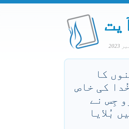
آیت
نوں کا
خُدا کی خاص
 جِس نے
 بُلایا