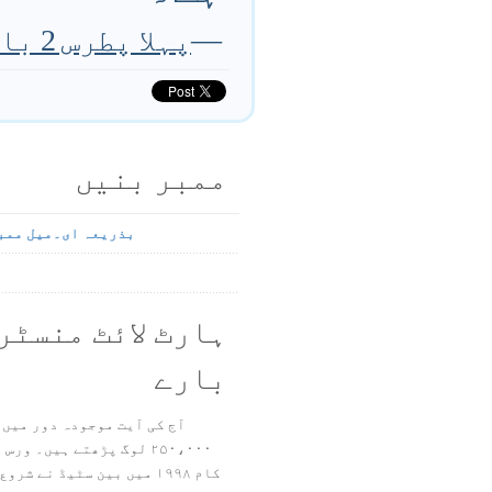
—
پہلا پطرس 2 باب 9 آیت
ممبر بنیں
بذریعہ ای۔میل ممب
ہارٹ لائٹ منسٹر
بارے
آج کی آیت موجودہ دور میں 
۲۵۰،۰۰۰ لوگ پڑھتے ہیں۔ ور