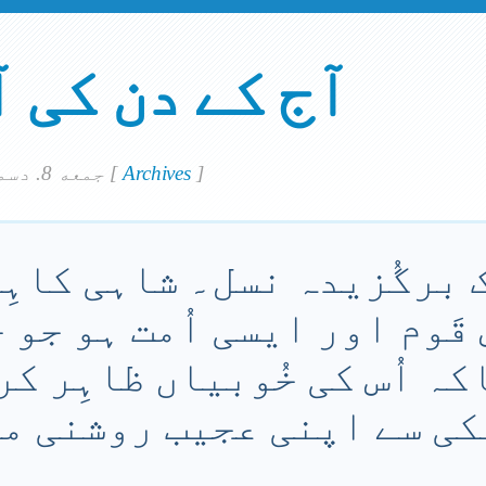
آج کے دن کی 
]
Archives
[
جمعه 8. دسمبر 2023
 برگُزیدہ نسل۔ شاہی کاہِ
 قَوم اور ایسی اُمت ہو جو 
ہ اُس کی خُوبیاں ظاہِر کرو
کی سے اپنی عجیب روشنی میں