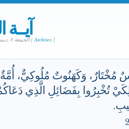
آيــة ا
]
Archives
[
الجمعة 8. ديسمبر 2023
نْسٌ مُخْتَارٌ، وَكَهَنُوتٌ مُلُوكِيٌّ، أُمَّةٌ
ِكَيْ تُخْبِرُوا بِفَضَائِلِ الَّذِي دَعَاكُم
ِيبِ.