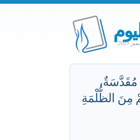
ليوم
 مُقَدَّسَةٌ،
ْ مِنَ الظُّلْمَةِ