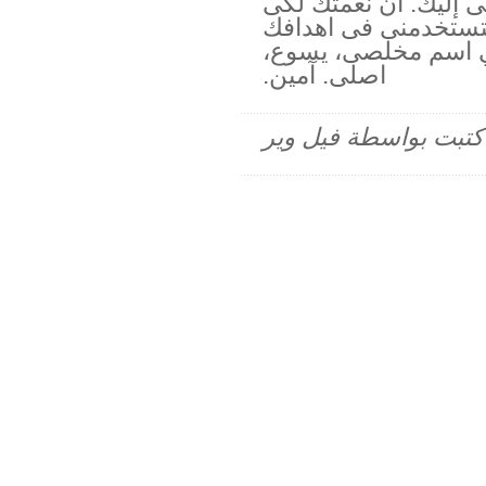
 إليك. ان نعمتك لكى
تستخدمنى فى اهدافك
في اسم مخلصى، يسوع،
اصلى. آمين.
م كتبت بواسطة فيل وير