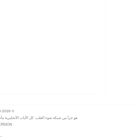
© 1998-2026 Heartlight, Inc. Verseoftheday.com
هو جزأ من شبكة ضوء القلب. كل الأيات الأنجليزية مأ
ERSION