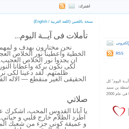
اشترك:
نسخة باللغتين (اللغة العربية / English)
تأملات فى آيــة اليوم...
لكترونى
نحن مختارون بهدف و لمهمة
الخطية واعطينا نور الخلاص الع
RSS
ان يجدوا نور الخلاص العجيب. ك
لكى نكون بركة واعطانا النو
ظلمتهم. لقد دعينا لكى نرش
الحقيقى الغير منقطع — الاله الق
ص يقرأ "آيــة اليوم" كل
هذا الموقع فى عام 1998 بواسطة بن ستيد
صلاتي
يا آبانا القدوس المحب، اشكرك 
اطرد الظلام خارج قلبي و حياتي
و عميقة كونى جزء من شعبك الم