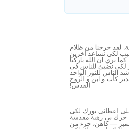
. لقد خرجنا من ظلام
جيب لكى نساعد اخرين
ما تري ان الله باركنا
ر لكى نضيئ للناس في
د الناس للنور الواحد
دير كأب و ابن و الروح
القدس!
على اعطائى نورك لكى
. حرك بى رهبة مقدسة
ميز — كاهن، جزء من