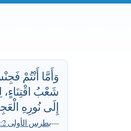
وَأَمَّا أَنْتُمْ فَجِ
شَعْبُ اقْتِنَاءٍ، ل
إِلَى نُورِهِ الْعَج
—
بطرس الأولى 9:2