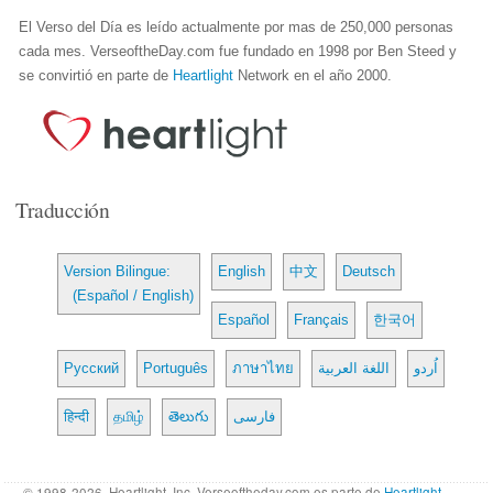
El Verso del Día es leído actualmente por mas de 250,000 personas
cada mes. VerseoftheDay.com fue fundado en 1998 por Ben Steed y
se convirtió en parte de
Heartlight
Network en el año 2000.
Traducción
Version Bilingue:
English
中文
Deutsch
(Español / English)
Español
Français
한국어
Русский
Português
ภาษาไทย
اللغة العربية
اُردو
हिन्दी
தமிழ்
తెలుగు
فارسی
© 1998-2026, Heartlight, Inc. Verseoftheday.com es parte de
Heartlight