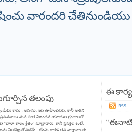
ించు వారందరి చేతినుండియు తప
ఈ కార్య
గూర్చిన తలంపు
RSS
యంమేమి కాదు . అవును, ఇది ఊహించనిది, కానీ అతని
 ప్రవచనాలు మన పాత నిబంధన యూదుల గ్రంథాలలో
"ఈనాటి
ంచి "చాలా కాలం క్రితం" మాట్లాడారు. కానీ ప్రవక్తల కంటే,
ను నిలబెట్టుకోవడమే . యేసు రాకడ తన వాగ్దానాలకు