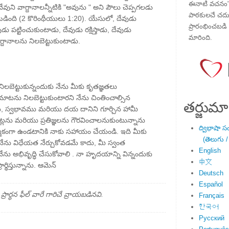
ఈనాటి వచనం" ప
ుని వాగ్దానాలన్నీటికి "అవును " అని పౌలు చెప్పగలడు
పాఠకులచే చదువు
డింది (2 కొరింథీయులు 1:20). యేసులో, దేవుడు
ప్రారంభించబడి ,
ుడు పట్టించుకుంటాడు, దేవుడు రక్షిస్తాడు, దేవుడు
మారింది.
్దానాలను నిలబెట్టుకుంటాడు.
ు నిలబెట్టుకున్నందుకు నేను మీకు కృతజ్ఞతలు
మాటను నిలబెట్టుకుంటారని నేను చింతించాల్సిన
తర్జుమా
ేమ, స్వభావము మరియు దయ దానిని గూర్చిన హామీ
ుబాట్లను మరియు ప్రతిజ్ఞలను గౌరవించాలనుకుంటున్నాను
ద్విభాషా స
్మకంగా ఉండటానికి నాకు సహాయం చేయండి. ఇది మీకు
(తెలుగు /
ేను విధేయత నేర్చుకోవడమే కాదు, మీ స్వంత
English
ేను అభివృద్ధి చేసుకోవాలి . నా హృదయాన్ని విన్నందుకు
中文
థిస్తున్నాను. ఆమెన్
Deutsch
Español
్థన ఫీల్ వారే గారిచే వ్రాయబడినవి.
Français
한국어
Русский