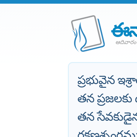
ఈన
ఆదివారం 
ప్రభువైన ఇశ
తన ప్రజలకు 
తన సేవకుడై
రక్షణశృంగమ