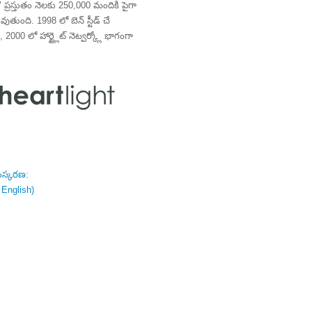
్రస్తుతం నెలకు 250,000 మందికి పైగా
తుంది. 1998 లో బెన్ స్టీడ్ చే
 2000 లో హార్ట్లైట్ నెట్వర్క్లో భాగంగా
ంస్కరణ:
 English)