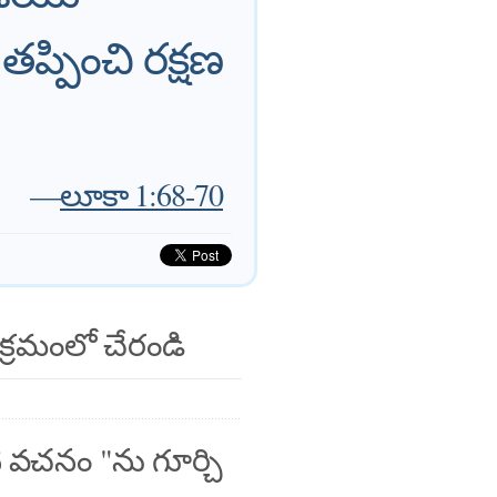
్పించి రక్షణ
—
లూకా 1:68-70
క్రమంలో చేరండి
 వచనం "ను గూర్చి