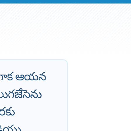
ునుగాక ఆయన
లుగజేసెను
రకు
డియు