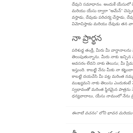
దేవుని సమాధానం. అందుకే యేసులో దేవ
మరియు యేసు ద్వారా "ఆమేన్" చెప్పబ
వస్తాడు, దేవుడు పరిచర్య చేస్తాడు, దేవ
విమోచిస్తాడు మరియు దేవుడు తన వాగ
నా ప్రార్థన
పరిశుద్ధ తండ్రీ, మీరు మీ వాగ్దానాలన
తెలుపుతున్నాను. మీరు నాకు ఇచ్చిన 
అవసరం లేదని నాకు తెలుసు; మీ ప్ర
ఇస్తుంది. కాబట్టి నేను మీకు నా కట్ట
కాబట్టి దయచేసి మీ పట్ల మరింత నమ
ముఖ్యమని నాకు తెలుసు ఎందుకంటే న
స్వభావంతో మరింత స్థిరమైన పాత్రను న
ధన్యవాదాలు, యేసు నామంలో నేను ప్రార్
ఈనాటి వచనం" లోని భావన మరియు ప్రార