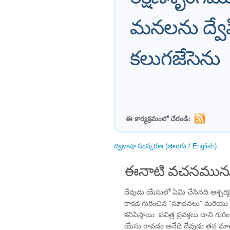
మనలను ద్వేష
కలుగజేసెను
ఈ కార్యక్రమంలో చేరండి:
ద్విభాషా సంస్కరణ (తెలుగు / English)
ఈనాటి వచనమును
దేవుడు యేసులో ఏమి చేసినది ఆశ్చర్
రాకడ గురించిన "సూచనలు" మరియు
కనిపిస్తాయి. పవిత్ర ప్రవక్తలు దాని గురి
యేసు రావడం అనేది దేవుడు తన మాట