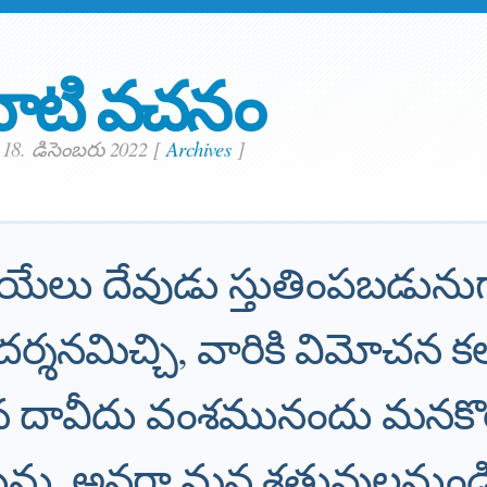
ాటి వచనం
18. డిసెంబరు 2022
[
Archives
]
్రాయేలు దేవుడు స్తుతింపబడ
దర్శనమిచ్చి, వారికి విమోచన క
న దావీదు వంశమునందు మనకొ
ును, అనగా మన శత్రువులనుం