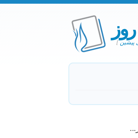
 روز
ی پیشین
]
..