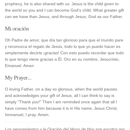
prophecy, he is also shared with us. Jesus is the child given to
the world so you and I can become God's child. What greater gift
can we have than Jesus, and through Jesus, God as our Father.
Mi oración
Oh Padre de amor, que día tan glorioso para que el mundo pare
y reconozca el regalo de Jesús, todo lo que yo puedo hacer es
simplemente decirte ¡gracias! Con esto puedo recordar que todo
lo que tengo viene gracias a Él. Oro en su nombre, Jesucristo,
Emanuel. Amen
My Prayer...
O loving Father, on a day so glorious, when the world pauses
and acknowledges your gift of Jesus, all I can think to say is
simply "Thank you!" Then I am reminded once again that all I
have comes from him because it is in His name, Jesus Christ,
Immanuel, I pray. Amen.
Los pensamientos y la Oración del Verso de Hoy son escritos por