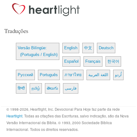
Traduções
Versão Bilíngüe:
English
中文
Deutsch
(Português / English)
Español
Français
한국어
Русский
Português
ภาษาไทย
اللغة العربية
اُردو
हिन्दी
தமிழ்
తెలుగు
فارسی
© 1998-2026, Heartlight, Inc. Devocional Para Hoje faz parte da rede
Heartlight
. Todas as citações das Escrituras, salvo indicação, são da Nova
Versão Internacional da Bíblia. © 1993, 2000 Sociedade Bíblica
Internacional. Todos os direitos reservados.