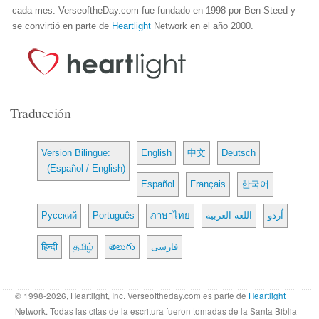
cada mes. VerseoftheDay.com fue fundado en 1998 por Ben Steed y
se convirtió en parte de
Heartlight
Network en el año 2000.
Traducción
Version Bilingue:
English
中文
Deutsch
(Español / English)
Español
Français
한국어
Русский
Português
ภาษาไทย
اللغة العربية
اُردو
हिन्दी
தமிழ்
తెలుగు
فارسی
© 1998-2026, Heartlight, Inc. Verseoftheday.com es parte de
Heartlight
Network. Todas las citas de la escritura fueron tomadas de la Santa Biblia