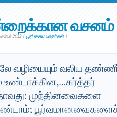
்றைக்கான வசனம்
ிசம்பர் 2022
[
முந்தைய பக்தர்கள்
]
திலே வழியையும் வலிய தண்ணீ
உண்டாக்கின,...கர்த்தர்
தாவது: முந்தினவைகளை
ண்டாம்; பூர்வமானவைகளைச