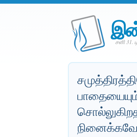
இன
சனி 31. ட
சமுத்திரத்
பாதையையும் 
சொல்லுகிற
நினைக்கவே