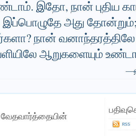
ண்டாம். இதோ, நான் புதிய க
 இப்பொழுதே அது தோன்றும்; 
்களா? நான் வனாந்தரத்திலே
ளியிலே ஆறுகளையும் உண்டா
—
பதிவுச
ய வேதவார்த்தையின்
RSS