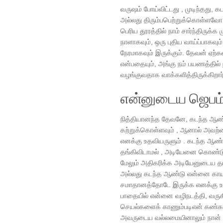
வருஷம் போய்விட்டது , முடிந்தது, 
அல்லது திரும்பபெற்றுக்கொள்ளவோ 
பெரிய தூரத்தில் நாம் சார்ந்திருக்
நாளாகவும், ஒரு புதிய வாய்ப்பாக
நேரமாகவும் இருக்கும். தேவன் ஏற்
என்பதையும், அங்கு நம் பயணத்தில் 
வழங்குவதாக வாக்களித்திருக்கிறார
என்னுடைய ஜெபம
நித்தியானந்த தேவனே, கடந்த ஆண்ட
கற்றுக்கொள்ளவும் , ஆனால் அவற்றை
எனக்கு உதவியருளும் . கடந்த ஆ
தங்கிவிடாமல் , அடியேனை கொண்டு
மேலும் அதிகரிக்க அடியேனுடைய தால
அல்லது கடந்த ஆண்டு என்னை காயப
சமாதானத்தோடே இருக்க எனக்கு உதவி
பாதையில் என்னை வழிநடத்தி, வரு
செயல்களைக் காணும்படிஎன் கண்களை
அவருடைய வல்லமையினாலும் நான் 