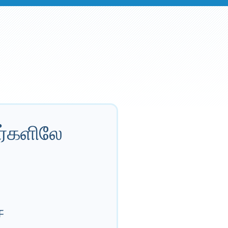
ர்களிலே
்