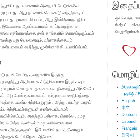
இதைப்ப
கடந்துவிட்டது. எங்களால் அதை மீட்டெடுக்கவோ
முடியாது. அது நம்மைக் கொண்டு வந்திருக்கும்
ஒவ்வொரு மாதமு
க முடியாது. நாளை விடியல் , அது இன்னொரு புதிய
மேற்பட்ட மக்க
வும், இயேசுவை ஆண்டவராகக் காட்டுவதற்கான
பெறுகிறார்கள்
கனவே எதிர்காலத்தை தன் கரங்களில் கொண்டிருப்பவர்
நமக்கு புது பெலனையும், உற்சாகத்தையும்
் என்பதையும் அறிந்து, முன்னோக்கி பயணிப்போம்.
்
மொழிப்ப
ு நான் செய்த தவறுகளில் இருந்து
 குறித்து அதிகமாக சிந்திக்காமல் இருக்கவும்
இருமொழிப்ப
ண்டில் நான் செய்த சாதனைகளை நினைத்து அங்கேயே
(தமிழ் / E
ம், அடியேன் மூலமாகவும், உம்முடைய ஊழியத்தை
English
ந்தை பயன்படுத்தியருளும் . நேற்று, கடந்த மாதம்
中文
்படுத்தியவர்களுடன் சண்டையிடாமல்
Deutsch
ச்செய்யும். அதற்குப் பதிலாக, பிதாவே , உமது
Español
கிற அடுத்த ஆண்டில் உமது வல்லமையான
Français
 திறந்தருளும் . இயேசுவின் நாமத்தினாலும்
한국어
அதைக் கேட்கிறேன். ஆமென்.