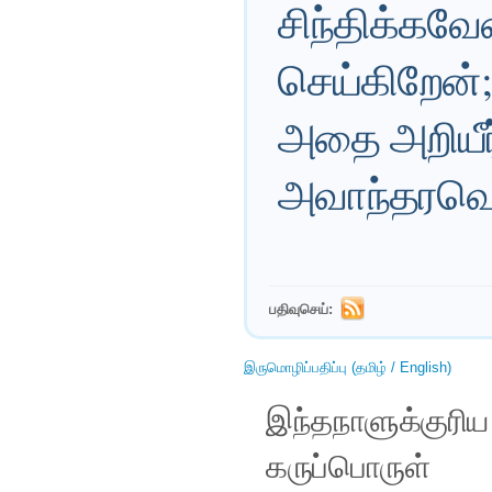
சிந்திக்கவே
செய்கிறேன்;
அதை அறியீர
அவாந்தரவெ
பதிவுசெய்:
இருமொழிப்பதிப்பு (தமிழ் / English)
இந்தநாளுக்குரி
கருப்பொருள்