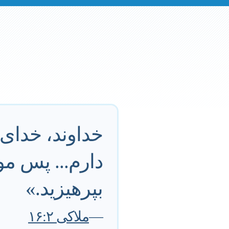
خداوند، خدای
دارم... پس م
بپرهیزید.»
—
ملاکی ۱۶:۲