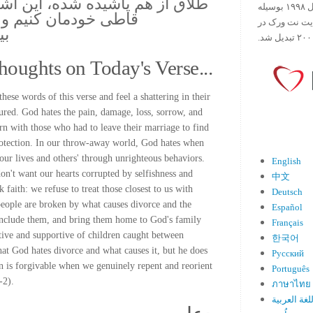
طلاق از هم پاشیده شده، این اشخا
ورس آو ذ دی دات کام کار خود را در سال ۱۹۹۸ بوسیله
قاطی خودمان کنیم و به
ایت نت ورک در
بی
houghts on Today's Verse...
hese words of this verse and feel a shattering in their
ured. God hates the pain, damage, loss, sorrow, and
 with those who had to leave their marriage to find
protection. In our throw-away world, God hates when
ur lives and others' through unrighteous behaviors.
English
on't want our hearts corrupted by selfishness and
中文
aith: we refuse to treat those closest to us with
Deutsch
eople are broken by what causes divorce and the
Español
, include them, and bring them home to God's family
Français
sitive and supportive of children caught between
한국어
at God hates divorce and what causes it, but he does
Русский
sin is forgivable when we genuinely repent and reorient
Português
-2).
ภาษาไทย
لغة العربية