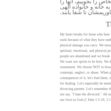
ص را بجوییم، آنها را
 خانه و خانواده الهی
اوریمشان تا شفا یابند.
T
My heart breaks for those who hear t
souls because of what they have end
physical damage you carry. We mourn
spiritual, emotional, and physical 
people are abandoned and we break o
We want our spirits to be holy. We d
resentment. We choose NOT to break f
contempt, neglect, or abuse. When p
consequences of it, let's find them
for healing. Let's especially be sen
divorcing parents. Let's remember th
not say, "I hate the divorced." All 
our lives to God (1 John 1:5-10, 2:1