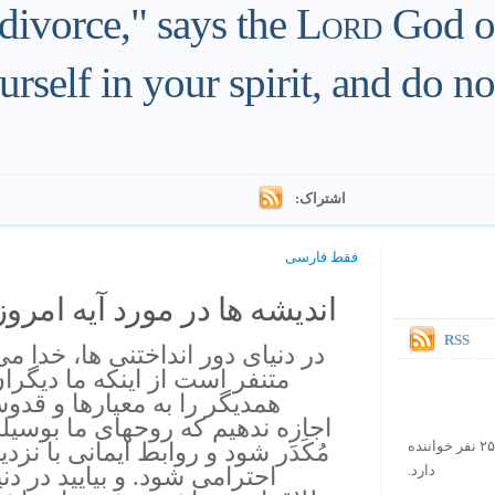
 divorce," says the
Lord
God of 
rself in your spirit, and do no
اشتراک:
فقط فارسی
اندیشه ها در مورد آیه امروز.
RSS
در دنیای دور انداختنی ها، خدا می
متنفر است از اینکه ما دیگران ر
همدیگر را به معیارها و قد
اجازه ندهیم که روحهای ما بوسی
مُکَدَر شود و روابط ایمانی با ن
در حال حاضر آیه روز بیش از ۲۵۰۰۰۰ نفر خواننده
احترامی شود. و بیایید در دن
دارد.