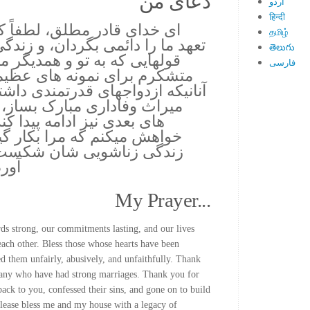
دعای من
اُردو
हिन्दी
ای خدای قادر مطلق، لطفاً ک
தமிழ்
تعهد ما را دائمی بگردان، و زندگ
తెలుగు
قولهایی که به تو و همدیگر مید
فارسی
متشکرم برای نمونه های عظیمی 
آنانیکه ازدواجهای قدرتمندی داشته 
میراث وفاداری مبارک بساز، 
های بعدی نیز ادامه پیدا کند
خواهش میکنم که مرا بکار گی
زندگی زناشویی شان شکست خو
آورم
My Prayer...
s strong, our commitments lasting, and our lives
each other. Bless those whose hearts have been
d them unfairly, abusively, and unfaithfully. Thank
many who have had strong marriages. Thank you for
ck to you, confessed their sins, and gone on to build
Please bless me and my house with a legacy of