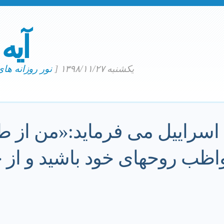
آیه
یکشنبه ۱۳۹۸/۱۱/۲۷
[
نور روزانه ها
 اسراییل می فرماید:«من از 
واظب روحهای خود باشید و از 