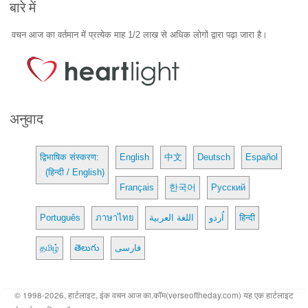
बारे में
वचन आज का वर्तमान में प्रत्येक माह 1/2 लाख से अधिक लोगों द्वारा पढ़ा जारा है।
अनुवाद
द्विभाषिक संस्करण:
English
中文
Deutsch
Español
(हिन्दी / English)
Français
한국어
Русский
Português
ภาษาไทย
اللغة العربية
اُردو
हिन्दी
தமிழ்
తెలుగు
فارسی
© 1998-2026, हार्टलाइट, इंक वचन आज का.कॉम(verseoftheday.com) यह एक हार्टलाइट