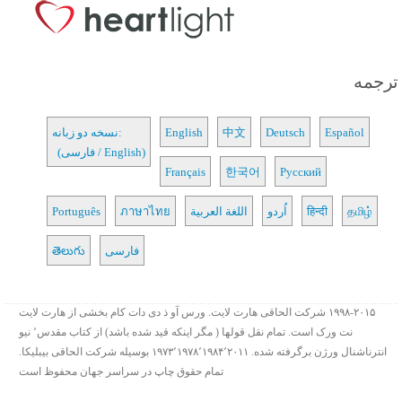
ترجمه
Español
Deutsch
中文
English
نسخه دو زبانه:
(فارسی / English)
Français
한국어
Русский
தமிழ்
हिन्दी
اُردو
اللغة العربية
ภาษาไทย
Português
فارسی
తెలుగు
۱۹۹۸-۲۰۱۵ شرکت الحاقی هارت لایت. ورس آو ذ دی دات کام بخشی از هارت لایت
نت ورک است. تمام نقل قولها ( مگر اینکه قید شده باشد) از کتاب مقدس٬ نیو
انترناشنال ورژن برگرفته شده. ۱۹۷۳٬۱۹۷۸٬۱۹۸۴٬۲۰۱۱ بوسیله شرکت الحاقی بیبلیکا.
تمام حقوق چاپ در سراسر جهان محفوظ است