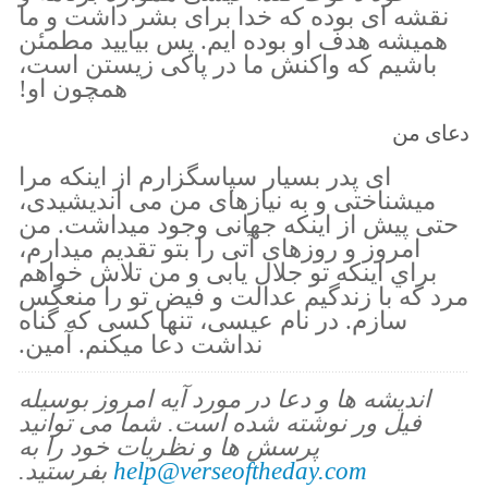
نقشه اى بوده كه خدا براى بشر داشت و ما
هميشه هدف او بوده ايم. پس بياييد مطمئن
باشيم كه واكنش ما در پاكى زيستن است،
همچون او!
دعای من
اى پدر بسيار سپاسگزارم از اينكه مرا
ميشناختى و به نيازهاى من مى انديشيدى،
حتى پيش از اينكه جهانى وجود ميداشت. من
امروز و روزهاى آتى را بتو تقديم ميدارم،
براي اينكه تو جلال يابى و من تلاش خواهم
مرد كه با زندگيم عدالت و فيض تو را منعكس
سازم. در نام عيسى، تنها كسى كه گناه
نداشت دعا ميكنم. آمين.
اندیشه ها و دعا در مورد آیه امروز بوسیله
فیل ور نوشته شده است. شما می توانید
پرسش ها و نظریات خود را به
help@verseoftheday.com
بفرستید.