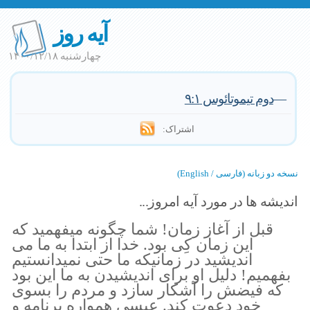
آیه روز
چهارشنبه ۱۴۰۰/۱۲/۱۸
—
دوم تيموتائوس ٩:١
اشتراک:
نسخه دو زبانه (فارسی / English)
اندیشه ها در مورد آیه امروز...
قبل از آغاز زمان! شما چگونه ميفهميد كه
اين زمان كِى بود. خدا از ابتدا به ما مى
انديشيد در زمانيكه ما حتى نميدانستيم
بفهميم! دليل او براى انديشيدن به ما اين بود
كه فيضش را آشكار سازد و مردم را بسوى
خود دعوت كند. عيسى همواره برنامه و