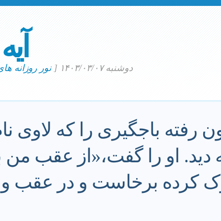
آیه
دوشنبه ۱۴۰۳/۰۳/۰۷
[
نور روزانه ها
ن رفته باجگیری را که لاوی نا
دید. او را گفت،«از عقب من بی
رک کرده برخاست و در عقب وی