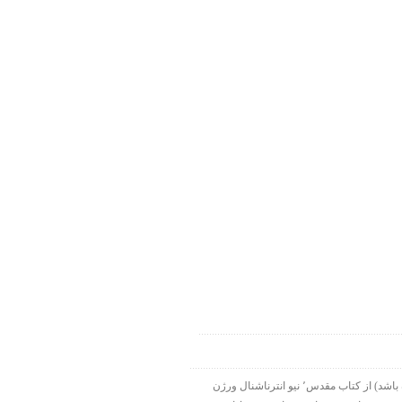
۱۹۹۸-۲۰۱۵ شرکت الحاقی هارت لایت. ورس آو ذ دی دات کام بخشی از هارت لایت نت ورک است. تمام نقل قولها ( مگر اینکه قید شده باشد) از کتاب مقدس٬ نیو انترناشنال ورژن