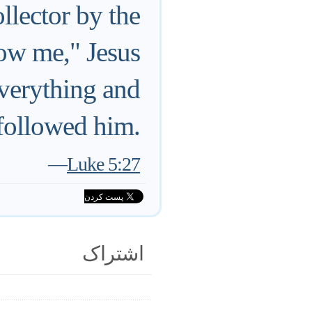
ollector by the
low me," Jesus
everything and
followed him.
—
Luke 5:27
اشتراک