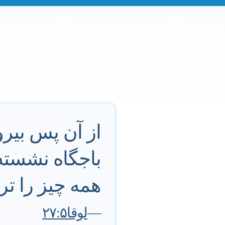
از آن پس بیرو
باجگاه نشسته 
همه چیز را ت
—
لوقا۲۷:۵