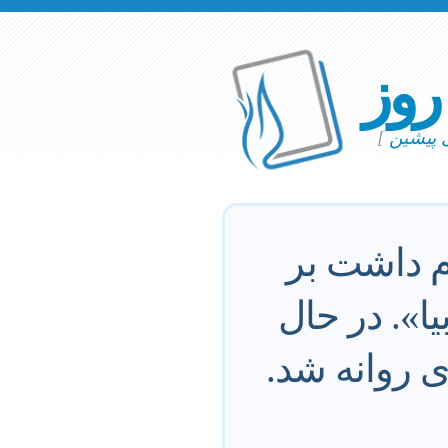
 روز
ی پیشین
]
م داشت بر
ا». در حال
 روانه شد.