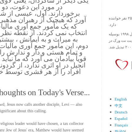
یکی دیگر از شاگردان، یعنی لاوی
در مورد این دعوت، دو ن
برخوردارند. اول، عیسی از
آورد که هیچیک از رهبران مذهبی
در حال حاضر آیه روز بیش از ۲۵۰۰۰۰ نفر خواننده
که یک مأمور جمع آوری مالیا
دارد.
انتخاب نمی کردند. از نقطه نظر
ورس آو ذ دی دات کام کار خود را در سال ۱۹۹۸ بوسیله
به میراث و به ایمانش ، بیشتر
ایت نت ورک در
دوم، این مأمور جمع آوری مالیات
و تمام هستی و دار و ندارش را
قویاً بیادمان می آورد که ما نباید
انجیل در او اثری ندارد، از گردون
افراد را از هر قشری توسط خد
houghts on Today's Verse...
English
owd, Jesus now calls another disciple, Levi — also
中文
nificant about this calling.
Deutsch
Español
religious leader would have chosen, a tax collector
Français
ny Jew of Jesus' era, Matthew would have seemed
한국어